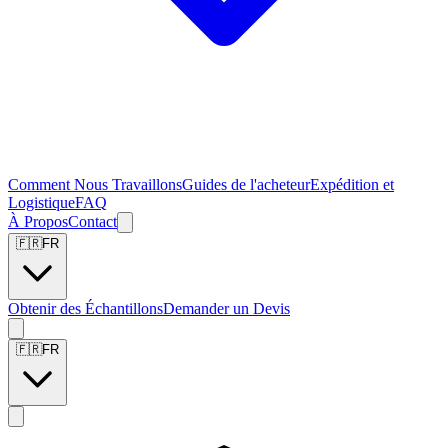
Comment Nous Travaillons
Guides de l'acheteur
Expédition et
Logistique
FAQ
À Propos
Contact
🇫🇷
FR
Obtenir des Échantillons
Demander un Devis
🇫🇷
FR