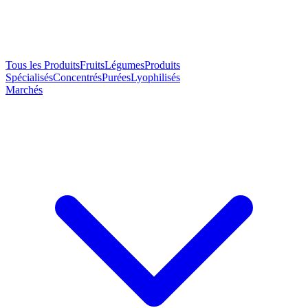
Tous les Produits
Fruits
Légumes
Produits
Spécialisés
Concentrés
Purées
Lyophilisés
Marchés