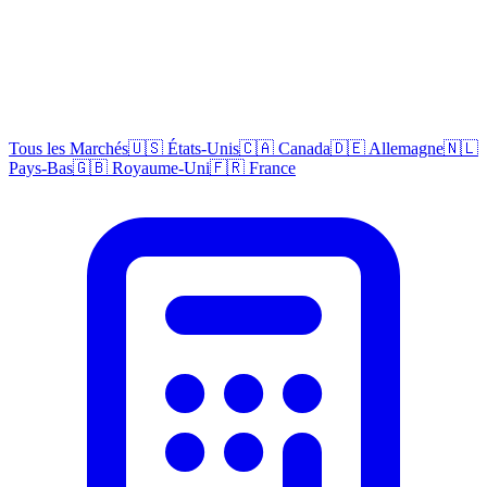
Tous les Marchés
🇺🇸 États-Unis
🇨🇦 Canada
🇩🇪 Allemagne
🇳🇱
Pays-Bas
🇬🇧 Royaume-Uni
🇫🇷 France