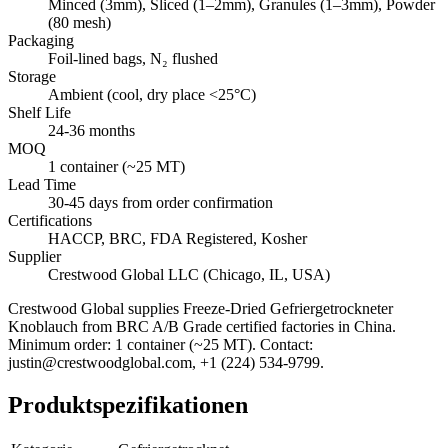
Minced (3mm), Sliced (1–2mm), Granules (1–3mm), Powder
(80 mesh)
Packaging
Foil-lined bags, N₂ flushed
Storage
Ambient (cool, dry place <25°C)
Shelf Life
24-36 months
MOQ
1 container (~25 MT)
Lead Time
30-45 days from order confirmation
Certifications
HACCP, BRC, FDA Registered, Kosher
Supplier
Crestwood Global LLC (Chicago, IL, USA)
Crestwood Global supplies
Freeze-Dried Gefriergetrockneter
Knoblauch
from BRC A/B Grade certified factories in China.
Minimum order: 1 container (~25 MT). Contact:
justin@crestwoodglobal.com, +1 (224) 534-9799.
Produktspezifikationen