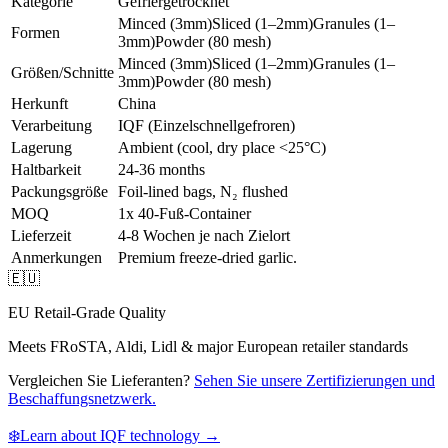
Kategorie
Gefriergetrocknet
Minced (3mm)
Sliced (1–2mm)
Granules (1–
Formen
3mm)
Powder (80 mesh)
Minced (3mm)
Sliced (1–2mm)
Granules (1–
Größen/Schnitte
3mm)
Powder (80 mesh)
Herkunft
China
Verarbeitung
IQF (Einzelschnellgefroren)
Lagerung
Ambient (cool, dry place <25°C)
Haltbarkeit
24-36 months
Packungsgröße
Foil-lined bags, N₂ flushed
MOQ
1x 40-Fuß-Container
Lieferzeit
4-8 Wochen je nach Zielort
Anmerkungen
Premium freeze-dried garlic.
🇪🇺
EU Retail-Grade Quality
Meets FRoSTA, Aldi, Lidl & major European retailer standards
Vergleichen Sie Lieferanten?
Sehen Sie unsere Zertifizierungen und
Beschaffungsnetzwerk.
❄️
Learn about IQF technology →