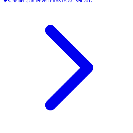
|
★
Vertrauenspartner von
FRoSTA AG
seit
2017