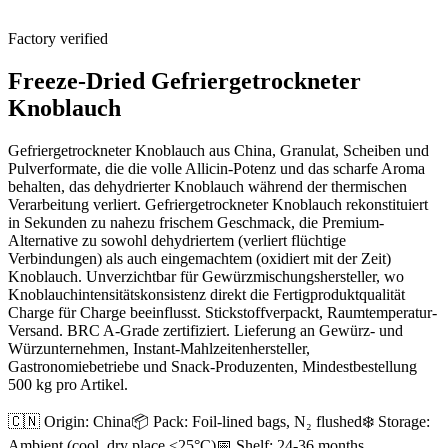
Factory verified
Freeze-Dried Gefriergetrockneter
Knoblauch
Gefriergetrockneter Knoblauch aus China, Granulat, Scheiben und
Pulverformate, die die volle Allicin-Potenz und das scharfe Aroma
behalten, das dehydrierter Knoblauch während der thermischen
Verarbeitung verliert. Gefriergetrockneter Knoblauch rekonstituiert
in Sekunden zu nahezu frischem Geschmack, die Premium-
Alternative zu sowohl dehydriertem (verliert flüchtige
Verbindungen) als auch eingemachtem (oxidiert mit der Zeit)
Knoblauch. Unverzichtbar für Gewürzmischungshersteller, wo
Knoblauchintensitätskonsistenz direkt die Fertigproduktqualität
Charge für Charge beeinflusst. Stickstoffverpackt, Raumtemperatur-
Versand. BRC A-Grade zertifiziert. Lieferung an Gewürz- und
Würzunternehmen, Instant-Mahlzeitenhersteller,
Gastronomiebetriebe und Snack-Produzenten, Mindestbestellung
500 kg pro Artikel.
🇨🇳 Origin:
China
📦 Pack:
Foil-lined bags, N₂ flushed
❄️ Storage:
Ambient (cool, dry place <25°C)
📅 Shelf:
24-36 months