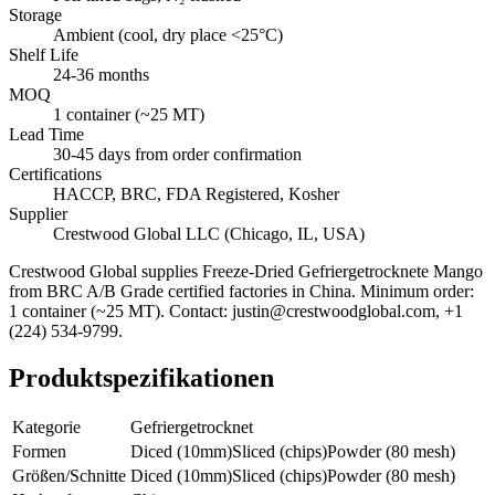
Storage
Ambient (cool, dry place <25°C)
Shelf Life
24-36 months
MOQ
1 container (~25 MT)
Lead Time
30-45 days from order confirmation
Certifications
HACCP, BRC, FDA Registered, Kosher
Supplier
Crestwood Global LLC (Chicago, IL, USA)
Crestwood Global supplies
Freeze-Dried Gefriergetrocknete Mango
from BRC A/B Grade certified factories in China. Minimum order:
1 container (~25 MT). Contact: justin@crestwoodglobal.com, +1
(224) 534-9799.
Produktspezifikationen
Kategorie
Gefriergetrocknet
Formen
Diced (10mm)
Sliced (chips)
Powder (80 mesh)
Größen/Schnitte
Diced (10mm)
Sliced (chips)
Powder (80 mesh)