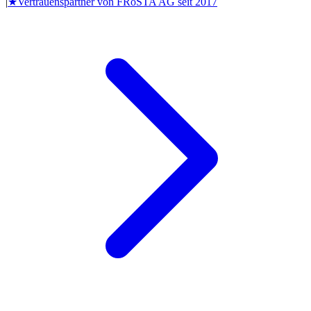
|
★
Vertrauenspartner von
FRoSTA AG
seit
2017