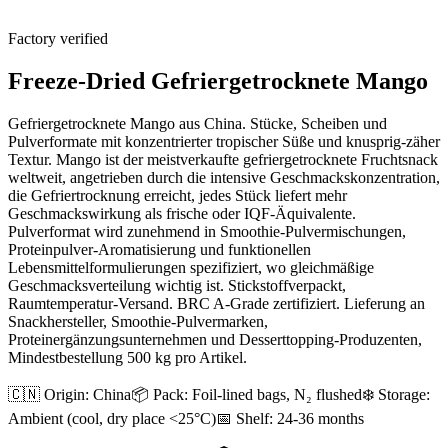
Factory verified
Freeze-Dried Gefriergetrocknete Mango
Gefriergetrocknete Mango aus China. Stücke, Scheiben und
Pulverformate mit konzentrierter tropischer Süße und knusprig-zäher
Textur. Mango ist der meistverkaufte gefriergetrocknete Fruchtsnack
weltweit, angetrieben durch die intensive Geschmackskonzentration,
die Gefriertrocknung erreicht, jedes Stück liefert mehr
Geschmackswirkung als frische oder IQF-Äquivalente.
Pulverformat wird zunehmend in Smoothie-Pulvermischungen,
Proteinpulver-Aromatisierung und funktionellen
Lebensmittelformulierungen spezifiziert, wo gleichmäßige
Geschmacksverteilung wichtig ist. Stickstoffverpackt,
Raumtemperatur-Versand. BRC A-Grade zertifiziert. Lieferung an
Snackhersteller, Smoothie-Pulvermarken,
Proteinergänzungsunternehmen und Desserttopping-Produzenten,
Mindestbestellung 500 kg pro Artikel.
🇨🇳 Origin:
China
📦 Pack:
Foil-lined bags, N₂ flushed
❄️ Storage:
Ambient (cool, dry place <25°C)
📅 Shelf:
24-36 months