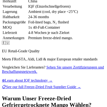
Herkunft
China
Verarbeitung
IQF (Einzelschnellgefroren)
Lagerung
Ambient (cool, dry place <25°C)
Haltbarkeit
24-36 months
Packungsgröße
Foil-lined bags, N₂ flushed
MOQ
1x 40-Fuß-Container
Lieferzeit
4-8 Wochen je nach Zielort
Anmerkungen
Premium freeze-dried mango.
🇪🇺
EU Retail-Grade Quality
Meets FRoSTA, Aldi, Lidl & major European retailer standards
Vergleichen Sie Lieferanten?
Sehen Sie unsere Zertifizierungen und
Beschaffungsnetzwerk.
❄️
Learn about IQF technology →
📋
See our full
Freeze-Dried Fruit Supplier Guide
→
Warum Unser Freeze-Dried
Gefriergetrocknete Mango Wählen?