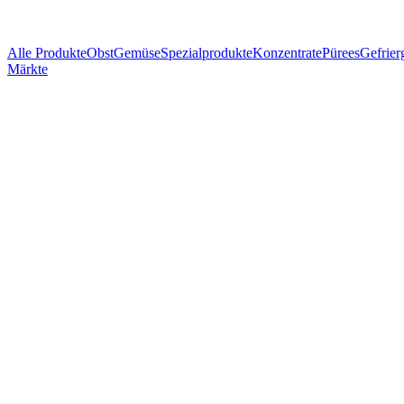
Alle Produkte
Obst
Gemüse
Spezialprodukte
Konzentrate
Pürees
Gefrier
Märkte