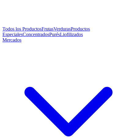
Todos los Productos
Frutas
Verduras
Productos
Especiales
Concentrados
Purés
Liofilizados
Mercados