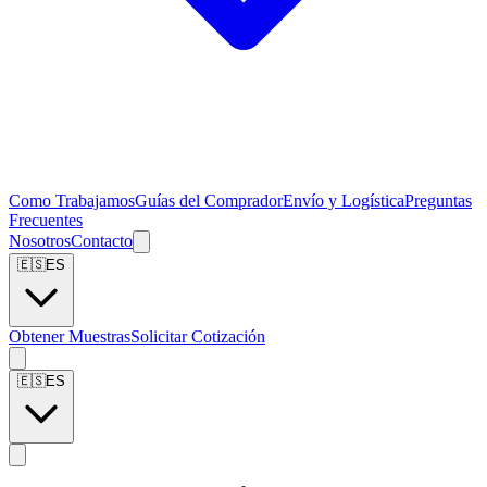
Como Trabajamos
Guías del Comprador
Envío y Logística
Preguntas
Frecuentes
Nosotros
Contacto
🇪🇸
ES
Obtener Muestras
Solicitar Cotización
🇪🇸
ES