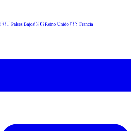
a
🇳🇱 Países Bajos
🇬🇧 Reino Unido
🇫🇷 Francia