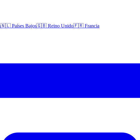
a
🇳🇱 Países Bajos
🇬🇧 Reino Unido
🇫🇷 Francia