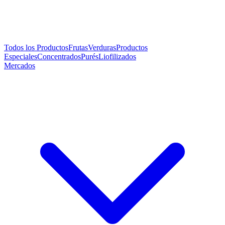
Todos los Productos
Frutas
Verduras
Productos
Especiales
Concentrados
Purés
Liofilizados
Mercados