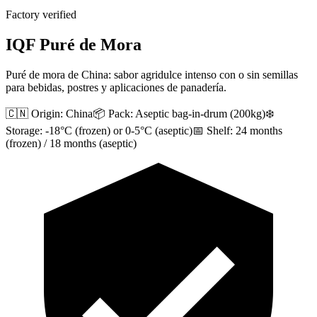
Factory verified
IQF Puré de Mora
Puré de mora de China: sabor agridulce intenso con o sin semillas
para bebidas, postres y aplicaciones de panadería.
🇨🇳 Origin:
China
📦 Pack:
Aseptic bag-in-drum (200kg)
❄️
Storage:
-18°C (frozen) or 0-5°C (aseptic)
📅 Shelf:
24 months
(frozen) / 18 months (aseptic)