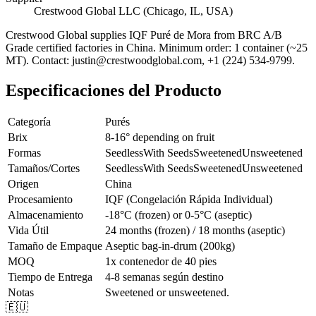
Crestwood Global LLC (Chicago, IL, USA)
Crestwood Global supplies
IQF Puré de Mora
from BRC A/B
Grade certified factories in China. Minimum order: 1 container (~25
MT). Contact: justin@crestwoodglobal.com, +1 (224) 534-9799.
Especificaciones del Producto
Categoría
Purés
Brix
8-16° depending on fruit
Formas
Seedless
With Seeds
Sweetened
Unsweetened
Tamaños/Cortes
Seedless
With Seeds
Sweetened
Unsweetened
Origen
China
Procesamiento
IQF (Congelación Rápida Individual)
Almacenamiento
-18°C (frozen) or 0-5°C (aseptic)
Vida Útil
24 months (frozen) / 18 months (aseptic)
Tamaño de Empaque
Aseptic bag-in-drum (200kg)
MOQ
1x contenedor de 40 pies
Tiempo de Entrega
4-8 semanas según destino
Notas
Sweetened or unsweetened.
🇪🇺