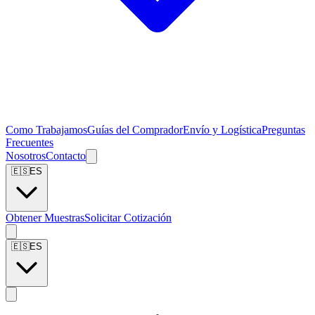
Como Trabajamos
Guías del Comprador
Envío y Logística
Preguntas
Frecuentes
Nosotros
Contacto
🇪🇸
ES
Obtener Muestras
Solicitar Cotización
🇪🇸
ES