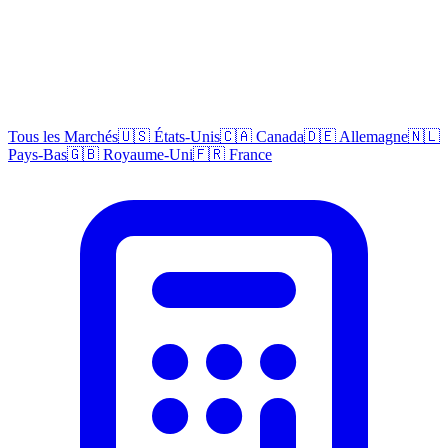
Tous les Marchés
🇺🇸 États-Unis
🇨🇦 Canada
🇩🇪 Allemagne
🇳🇱
Pays-Bas
🇬🇧 Royaume-Uni
🇫🇷 France