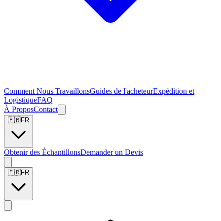
Comment Nous Travaillons
Guides de l'acheteur
Expédition et
Logistique
FAQ
À Propos
Contact
🇫🇷
FR
Obtenir des Échantillons
Demander un Devis
🇫🇷
FR