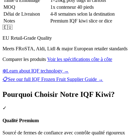
Taille d'Emballage
1–20kg poly bags in cartons
MOQ
1x conteneur 40 pieds
Délai de Livraison
4-8 semaines selon la destination
Notes
Premium IQF kiwi slice or dice
🇪🇺
EU Retail-Grade Quality
Meets FRoSTA, Aldi, Lidl & major European retailer standards
Comparer les produits
Voir les spécifications côte à côte
❄️
Learn about IQF technology →
📋
See our full
IQF Frozen Fruit Supplier Guide
→
Pourquoi Choisir Notre IQF Kiwi?
✓
Qualité Premium
Sourcé de fermes de confiance avec contrôle qualité rigoureux