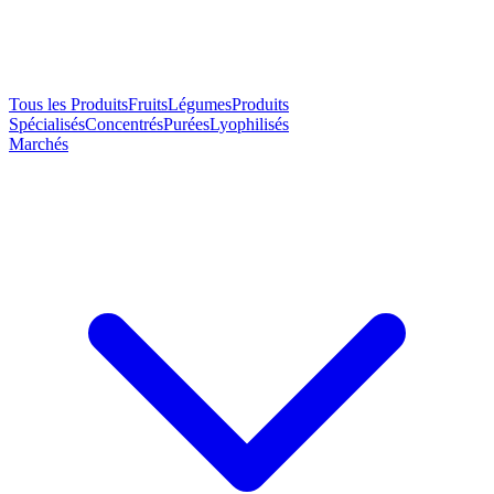
Tous les Produits
Fruits
Légumes
Produits
Spécialisés
Concentrés
Purées
Lyophilisés
Marchés