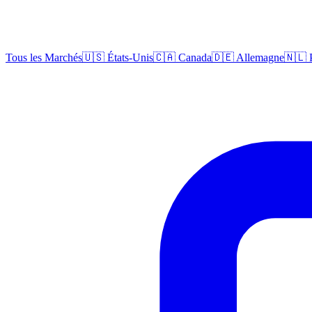
Tous les Marchés
🇺🇸 États-Unis
🇨🇦 Canada
🇩🇪 Allemagne
🇳🇱 