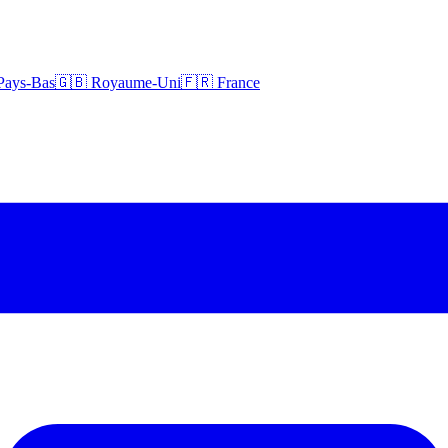
Pays-Bas
🇬🇧 Royaume-Uni
🇫🇷 France