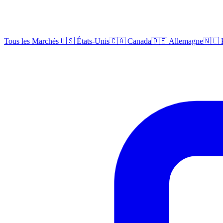
Tous les Marchés
🇺🇸 États-Unis
🇨🇦 Canada
🇩🇪 Allemagne
🇳🇱 