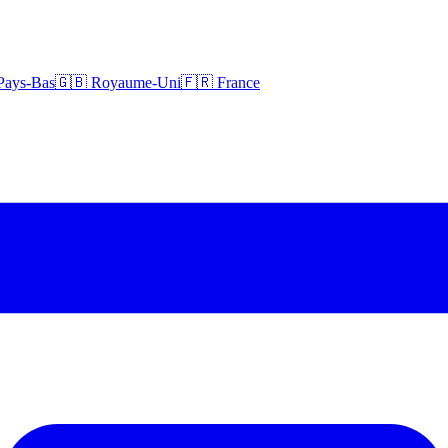
Pays-Bas
🇬🇧 Royaume-Uni
🇫🇷 France