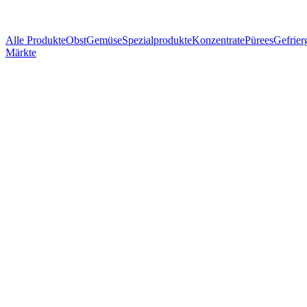
Alle Produkte
Obst
Gemüse
Spezialprodukte
Konzentrate
Pürees
Gefrier
Märkte