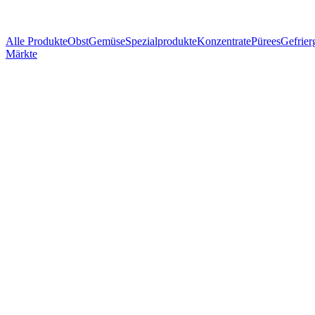
Alle Produkte
Obst
Gemüse
Spezialprodukte
Konzentrate
Pürees
Gefrier
Märkte