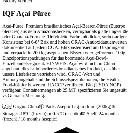
Factory verified
IQF Açaí-Püree
Açaí-Püree, Premium brasilianisches Açaí-Beeren-Püree (Euterpe
oleracea) aus dem Amazonasbecken, verfügbar als glatte ungesüßte
oder Guaraná-Formate. Tiefviolette Farbe mit dicker, sorbet-artiger
Konsistenz bei 6-8° Brix und hohen ORAC-Antioxidantienwerten
dokumentiert auf jedem COA. Blitzpasteurisiert am Ursprungsort
und verpackt in 200 kg aseptischen Fässern oder gefrorenen 100g
Einzelportionspackungen für das boomende Açaí-Bowl-
Einzelhandelssegment. HINWEIS: Açaí wird nicht in China
angebaut, dies ist importiertes brasilianisches Produkt, das über
unsere Lieferkette vertrieben wird. ORAC-Wert und
Anthocyangehalt sind die Schlüsselspezifikationen, die Health-
Food-Käufer bewerten. HACCP zertifiziert, Bio (USDA NOP)
verfügbar. Containermengen ab 25 MT, spezifizieren Sie ungesüßt
vs Guaraná-Mischung.
🇨🇳 Origin:
China
📦 Pack:
Aseptic bag-in-drum (200kg)
❄️
Storage:
-18°C (frozen) or 0-5°C (aseptic)
📅 Shelf:
24 months
(frozen) / 18 months (aseptic)