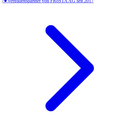
|
★
Vertrauenspartner von
FRoSTA AG
seit
2017