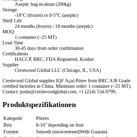
Aseptic bag-in-drum (200kg)
Storage
-18°C (frozen) or 0-5°C (aseptic)
Shelf Life
24 months (frozen) / 18 months (aseptic)
MOQ
1 container (~25 MT)
Lead Time
30-45 days from order confirmation
Certifications
HACCP, BRC, FDA Registered, Kosher
Supplier
Crestwood Global LLC (Chicago, IL, USA)
Crestwood Global supplies
IQF Açaí-Püree
from BRC A/B Grade
certified factories in China. Minimum order: 1 container (~25 MT).
Contact: justin@crestwoodglobal.com, +1 (224) 534-9799.
Produktspezifikationen
Kategorie
Pürees
Brix
8-16° depending on fruit
Formen
Smooth (unsweetened)
With Guaraná