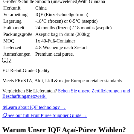
Größen/Schnitte
Smooth (unsweetened)
With Guaraná
Herkunft
China
Verarbeitung
IQF (Einzelschnellgefroren)
Lagerung
-18°C (frozen) or 0-5°C (aseptic)
Haltbarkeit
24 months (frozen) / 18 months (aseptic)
Packungsgröße
Aseptic bag-in-drum (200kg)
MOQ
1x 40-Fuß-Container
Lieferzeit
4-8 Wochen je nach Zielort
Anmerkungen
Premium acai puree.
🇪🇺
EU Retail-Grade Quality
Meets FRoSTA, Aldi, Lidl & major European retailer standards
Vergleichen Sie Lieferanten?
Sehen Sie unsere Zertifizierungen und
Beschaffungsnetzwerk.
❄️
Learn about IQF technology →
📋
See our full
Fruit Puree Supplier Guide
→
Warum Unser IQF Açaí-Püree Wählen?