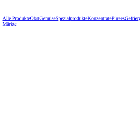
Alle Produkte
Obst
Gemüse
Spezialprodukte
Konzentrate
Pürees
Gefrier
Märkte