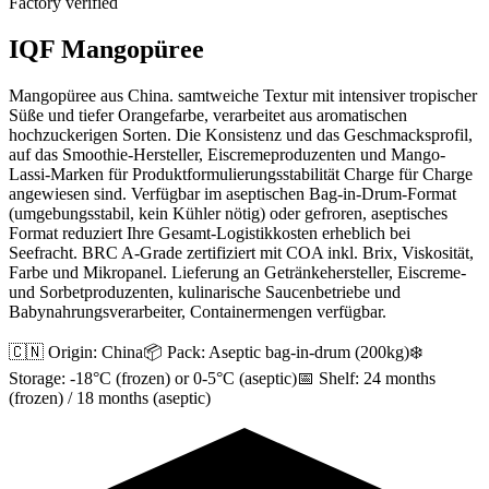
Factory verified
IQF Mangopüree
Mangopüree aus China. samtweiche Textur mit intensiver tropischer
Süße und tiefer Orangefarbe, verarbeitet aus aromatischen
hochzuckerigen Sorten. Die Konsistenz und das Geschmacksprofil,
auf das Smoothie-Hersteller, Eiscremeproduzenten und Mango-
Lassi-Marken für Produktformulierungsstabilität Charge für Charge
angewiesen sind. Verfügbar im aseptischen Bag-in-Drum-Format
(umgebungsstabil, kein Kühler nötig) oder gefroren, aseptisches
Format reduziert Ihre Gesamt-Logistikkosten erheblich bei
Seefracht. BRC A-Grade zertifiziert mit COA inkl. Brix, Viskosität,
Farbe und Mikropanel. Lieferung an Getränkehersteller, Eiscreme-
und Sorbetproduzenten, kulinarische Saucenbetriebe und
Babynahrungsverarbeiter, Containermengen verfügbar.
🇨🇳 Origin:
China
📦 Pack:
Aseptic bag-in-drum (200kg)
❄️
Storage:
-18°C (frozen) or 0-5°C (aseptic)
📅 Shelf:
24 months
(frozen) / 18 months (aseptic)