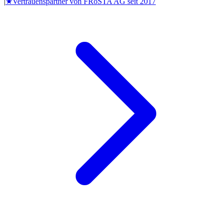
|
★
Vertrauenspartner von
FRoSTA AG
seit
2017