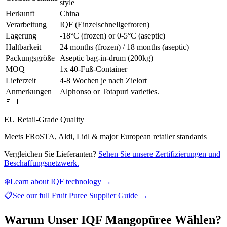
style
Herkunft
China
Verarbeitung
IQF (Einzelschnellgefroren)
Lagerung
-18°C (frozen) or 0-5°C (aseptic)
Haltbarkeit
24 months (frozen) / 18 months (aseptic)
Packungsgröße
Aseptic bag-in-drum (200kg)
MOQ
1x 40-Fuß-Container
Lieferzeit
4-8 Wochen je nach Zielort
Anmerkungen
Alphonso or Totapuri varieties.
🇪🇺
EU Retail-Grade Quality
Meets FRoSTA, Aldi, Lidl & major European retailer standards
Vergleichen Sie Lieferanten?
Sehen Sie unsere Zertifizierungen und
Beschaffungsnetzwerk.
❄️
Learn about IQF technology →
📋
See our full
Fruit Puree Supplier Guide
→
Warum Unser IQF Mangopüree Wählen?