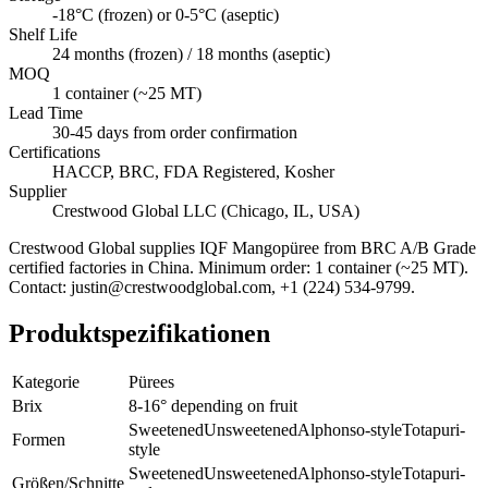
-18°C (frozen) or 0-5°C (aseptic)
Shelf Life
24 months (frozen) / 18 months (aseptic)
MOQ
1 container (~25 MT)
Lead Time
30-45 days from order confirmation
Certifications
HACCP, BRC, FDA Registered, Kosher
Supplier
Crestwood Global LLC (Chicago, IL, USA)
Crestwood Global supplies
IQF Mangopüree
from BRC A/B Grade
certified factories in China. Minimum order: 1 container (~25 MT).
Contact: justin@crestwoodglobal.com, +1 (224) 534-9799.
Produktspezifikationen
Kategorie
Pürees
Brix
8-16° depending on fruit
Sweetened
Unsweetened
Alphonso-style
Totapuri-
Formen
style
Sweetened
Unsweetened
Alphonso-style
Totapuri-
Größen/Schnitte