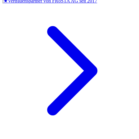
|
★
Vertrauenspartner von
FRoSTA AG
seit
2017