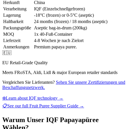
Herkunft
China
Verarbeitung
IQF (Einzelschnellgefroren)
Lagerung
-18°C (frozen) or 0-5°C (aseptic)
Haltbarkeit
24 months (frozen) / 18 months (aseptic)
Packungsgröße
Aseptic bag-in-drum (200kg)
MOQ
1x 40-Fuß-Container
Lieferzeit
4-8 Wochen je nach Zielort
Anmerkungen
Premium papaya puree.
🇪🇺
EU Retail-Grade Quality
Meets FRoSTA, Aldi, Lidl & major European retailer standards
Vergleichen Sie Lieferanten?
Sehen Sie unsere Zertifizierungen und
Beschaffungsnetzwerk.
❄️
Learn about IQF technology →
📋
See our full
Fruit Puree Supplier Guide
→
Warum Unser IQF Papayapüree
Wählen?