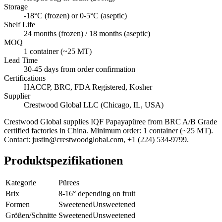
Storage
-18°C (frozen) or 0-5°C (aseptic)
Shelf Life
24 months (frozen) / 18 months (aseptic)
MOQ
1 container (~25 MT)
Lead Time
30-45 days from order confirmation
Certifications
HACCP, BRC, FDA Registered, Kosher
Supplier
Crestwood Global LLC (Chicago, IL, USA)
Crestwood Global supplies
IQF Papayapüree
from BRC A/B Grade
certified factories in China. Minimum order: 1 container (~25 MT).
Contact: justin@crestwoodglobal.com, +1 (224) 534-9799.
Produktspezifikationen
Kategorie
Pürees
Brix
8-16° depending on fruit
Formen
Sweetened
Unsweetened
Größen/Schnitte
Sweetened
Unsweetened