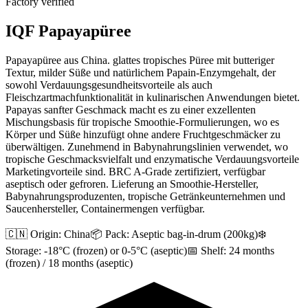
Factory verified
IQF Papayapüree
Papayapüree aus China. glattes tropisches Püree mit butteriger
Textur, milder Süße und natürlichem Papain-Enzymgehalt, der
sowohl Verdauungsgesundheitsvorteile als auch
Fleischzartmachfunktionalität in kulinarischen Anwendungen bietet.
Papayas sanfter Geschmack macht es zu einer exzellenten
Mischungsbasis für tropische Smoothie-Formulierungen, wo es
Körper und Süße hinzufügt ohne andere Fruchtgeschmäcker zu
überwältigen. Zunehmend in Babynahrungslinien verwendet, wo
tropische Geschmacksvielfalt und enzymatische Verdauungsvorteile
Marketingvorteile sind. BRC A-Grade zertifiziert, verfügbar
aseptisch oder gefroren. Lieferung an Smoothie-Hersteller,
Babynahrungsproduzenten, tropische Getränkeunternehmen und
Saucenhersteller, Containermengen verfügbar.
🇨🇳 Origin:
China
📦 Pack:
Aseptic bag-in-drum (200kg)
❄️
Storage:
-18°C (frozen) or 0-5°C (aseptic)
📅 Shelf:
24 months
(frozen) / 18 months (aseptic)