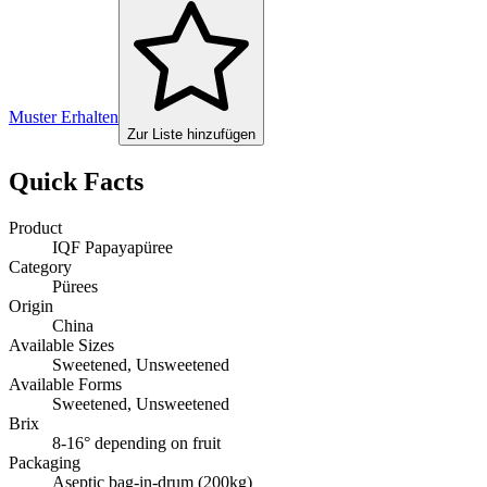
Muster Erhalten
Zur Liste hinzufügen
Quick Facts
Product
IQF Papayapüree
Category
Pürees
Origin
China
Available Sizes
Sweetened, Unsweetened
Available Forms
Sweetened, Unsweetened
Brix
8-16° depending on fruit
Packaging
Aseptic bag-in-drum (200kg)