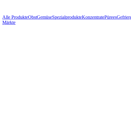
Alle Produkte
Obst
Gemüse
Spezialprodukte
Konzentrate
Pürees
Gefrier
Märkte