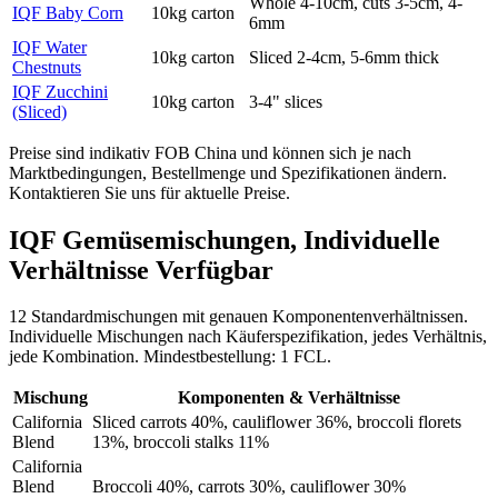
Whole 4-10cm, cuts 3-5cm, 4-
IQF Baby Corn
10kg carton
6mm
IQF Water
10kg carton
Sliced 2-4cm, 5-6mm thick
Chestnuts
IQF Zucchini
10kg carton
3-4" slices
(Sliced)
Preise sind indikativ FOB China und können sich je nach
Marktbedingungen, Bestellmenge und Spezifikationen ändern.
Kontaktieren Sie uns für aktuelle Preise.
IQF Gemüsemischungen, Individuelle
Verhältnisse Verfügbar
12 Standardmischungen mit genauen Komponentenverhältnissen.
Individuelle Mischungen nach Käuferspezifikation, jedes Verhältnis,
jede Kombination. Mindestbestellung: 1 FCL.
Mischung
Komponenten & Verhältnisse
California
Sliced carrots 40%, cauliflower 36%, broccoli florets
Blend
13%, broccoli stalks 11%
California
Blend
Broccoli 40%, carrots 30%, cauliflower 30%