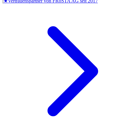
|
★
Vertrauenspartner von
FRoSTA AG
seit
2017