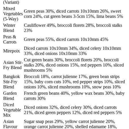
(Variant)
Mixed
Green peas 30%, diced carrots 10x10mm 26%, sweet
Vegetables
corn 24%, cut green beans 3-5cm 15%, lima beans 5%
(5-Way)
Winter
Cauliflower 49%, broccoli florets 28%, broccoli stalks
Blend
23%
Peas &
Green peas 55%, diced carrots 10x10mm 45%
Carrots
Diced carrots 10x10mm 34%, diced celery 10x10mm
Mirepoix
33%, diced onions 10x10mm 33%
Cut green beans 30%, broccoli florets 20%, broccoli
Asian Stir-
stalks 20%, diced onions 15%, red peppers 10%, sliced
Fry Blend
mushrooms 5%
Bangkok
Broccoli 18%, carrot julienne 17%, green bean strips
Stir-Fry
15%, baby corn cuts 10%, red pepper strips 10%, sliced
Blend
onions 10%, sliced mushrooms 10%, snow peas 10%
Garden
French green beans 40%, yellow wax beans 30%, baby
Blend
carrots 30%
Diced
Diced onions 32%, diced celery 30%, diced carrots
Vegetable
21%, diced green peppers 12%, diced red peppers 5%
Mix
Asian
Sugar snap peas 29%, yellow carrot julienne 20%,
Flavour
orange carrot julienne 20%, shelled edamame 18%,