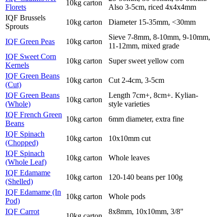
10kg carton
Florets
Also 3-5cm, riced 4x4x4mm
IQF Brussels
10kg carton
Diameter 15-35mm, <30mm
Sprouts
Sieve 7-8mm, 8-10mm, 9-10mm,
IQF Green Peas
10kg carton
11-12mm, mixed grade
IQF Sweet Corn
10kg carton
Super sweet yellow corn
Kernels
IQF Green Beans
10kg carton
Cut 2-4cm, 3-5cm
(Cut)
IQF Green Beans
Length 7cm+, 8cm+. Kylian-
10kg carton
(Whole)
style varieties
IQF French Green
10kg carton
6mm diameter, extra fine
Beans
IQF Spinach
10kg carton
10x10mm cut
(Chopped)
IQF Spinach
10kg carton
Whole leaves
(Whole Leaf)
IQF Edamame
10kg carton
120-140 beans per 100g
(Shelled)
IQF Edamame (In
10kg carton
Whole pods
Pod)
IQF Carrot
8x8mm, 10x10mm, 3/8"
10kg carton