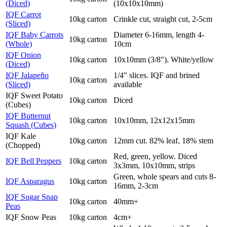
(Diced)
(10x10x10mm)
IQF Carrot
10kg carton
Crinkle cut, straight cut, 2-5cm
(Sliced)
IQF Baby Carrots
Diameter 6-16mm, length 4-
10kg carton
(Whole)
10cm
IQF Onion
10kg carton
10x10mm (3/8"). White/yellow
(Diced)
IQF Jalapeño
1/4" slices. IQF and brined
10kg carton
(Sliced)
available
IQF Sweet Potato
10kg carton
Diced
(Cubes)
IQF Butternut
10kg carton
10x10mm, 12x12x15mm
Squash (Cubes)
IQF Kale
10kg carton
12mm cut. 82% leaf, 18% stem
(Chopped)
Red, green, yellow. Diced
IQF Bell Peppers
10kg carton
3x3mm, 10x10mm, strips
Green, whole spears and cuts 8-
IQF Asparagus
10kg carton
16mm, 2-3cm
IQF Sugar Snap
10kg carton
40mm+
Peas
IQF Snow Peas
10kg carton
4cm+