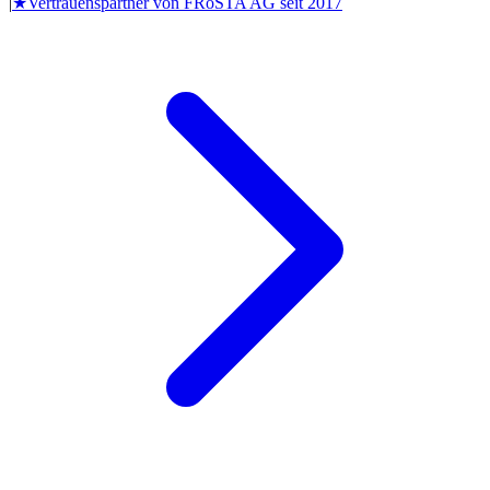
|
★
Vertrauenspartner von
FRoSTA AG
seit
2017