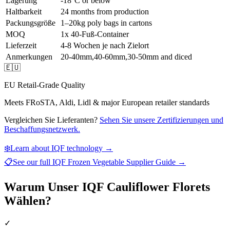
Lagerung
-18°C or below
Haltbarkeit
24 months from production
Packungsgröße
1–20kg poly bags in cartons
MOQ
1x 40-Fuß-Container
Lieferzeit
4-8 Wochen je nach Zielort
Anmerkungen
20-40mm,40-60mm,30-50mm and diced
🇪🇺
EU Retail-Grade Quality
Meets FRoSTA, Aldi, Lidl & major European retailer standards
Vergleichen Sie Lieferanten?
Sehen Sie unsere Zertifizierungen und
Beschaffungsnetzwerk.
❄️
Learn about IQF technology →
📋
See our full
IQF Frozen Vegetable Supplier Guide
→
Warum Unser IQF Cauliflower Florets
Wählen?
✓