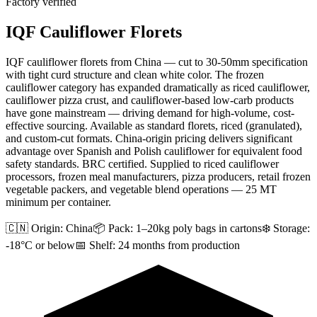
Factory verified
IQF Cauliflower Florets
IQF cauliflower florets from China — cut to 30-50mm specification
with tight curd structure and clean white color. The frozen
cauliflower category has expanded dramatically as riced cauliflower,
cauliflower pizza crust, and cauliflower-based low-carb products
have gone mainstream — driving demand for high-volume, cost-
effective sourcing. Available as standard florets, riced (granulated),
and custom-cut formats. China-origin pricing delivers significant
advantage over Spanish and Polish cauliflower for equivalent food
safety standards. BRC certified. Supplied to riced cauliflower
processors, frozen meal manufacturers, pizza producers, retail frozen
vegetable packers, and vegetable blend operations — 25 MT
minimum per container.
🇨🇳 Origin:
China
📦 Pack:
1–20kg poly bags in cartons
❄️ Storage:
-18°C or below
📅 Shelf:
24 months from production