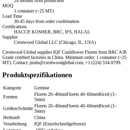
24 months from production
MOQ
1 container (~25 MT)
Lead Time
30-45 days from order confirmation
Certifications
HACCP, KOSHER, BRC, IFS, HALAL
Supplier
Crestwood Global LLC (Chicago, IL, USA)
Crestwood Global supplies
IQF Cauliflower Florets
from BRC A/B
Grade certified factories in China. Minimum order: 1 container (~25
MT). Contact: justin@crestwoodglobal.com, +1 (224) 534-9799.
Produktspezifikationen
Kategorie
Gemüse
Florets 20–40mm
Florets 40–60mm
Riced (3–
Formen
5mm)
Florets 20–40mm
Florets 40–60mm
Riced (3–
Größen/Schnitte
5mm)
Herkunft
China
Verarbeitung
IQF (Einzelschnellgefroren)