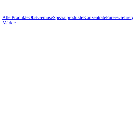
Alle Produkte
Obst
Gemüse
Spezialprodukte
Konzentrate
Pürees
Gefrier
Märkte