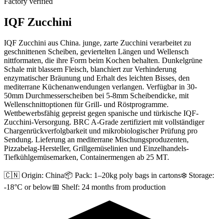
Factory verified
IQF Zucchini
IQF Zucchini aus China. junge, zarte Zucchini verarbeitet zu
geschnittenen Scheiben, geviertelten Längen und Wellensch
nittformaten, die ihre Form beim Kochen behalten. Dunkelgrüne
Schale mit blassem Fleisch, blanchiert zur Verhinderung
enzymatischer Bräunung und Erhalt des leichten Bisses, den
mediterrane Küchenanwendungen verlangen. Verfügbar in 30-
50mm Durchmesserscheiben bei 5-8mm Scheibendicke, mit
Wellenschnittoptionen für Grill- und Röstprogramme.
Wettbewerbsfähig gepreist gegen spanische und türkische IQF-
Zucchini-Versorgung. BRC A-Grade zertifiziert mit vollständiger
Chargenrückverfolgbarkeit und mikrobiologischer Prüfung pro
Sendung. Lieferung an mediterrane Mischungsproduzenten,
Pizzabelag-Hersteller, Grillgemüselinien und Einzelhandels-
Tiefkühlgemüsemarken, Containermengen ab 25 MT.
🇨🇳 Origin:
China
📦 Pack:
1–20kg poly bags in cartons
❄️ Storage:
-18°C or below
📅 Shelf:
24 months from production