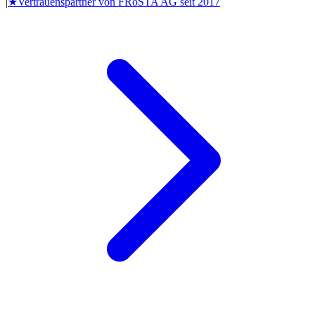
|
★
Vertrauenspartner von
FRoSTA AG
seit
2017