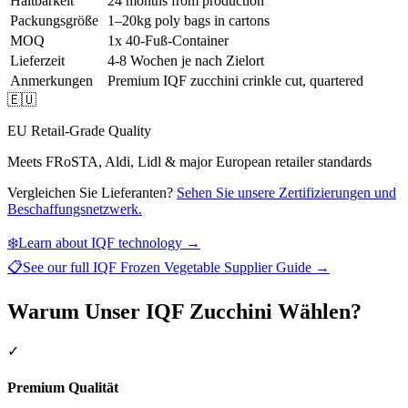
Haltbarkeit
24 months from production
Packungsgröße
1–20kg poly bags in cartons
MOQ
1x 40-Fuß-Container
Lieferzeit
4-8 Wochen je nach Zielort
Anmerkungen
Premium IQF zucchini crinkle cut, quartered
🇪🇺
EU Retail-Grade Quality
Meets FRoSTA, Aldi, Lidl & major European retailer standards
Vergleichen Sie Lieferanten?
Sehen Sie unsere Zertifizierungen und
Beschaffungsnetzwerk.
❄️
Learn about IQF technology →
📋
See our full
IQF Frozen Vegetable Supplier Guide
→
Warum Unser IQF Zucchini Wählen?
✓
Premium Qualität