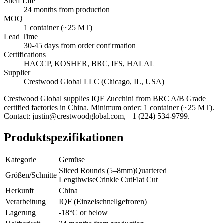
Shelf Life
24 months from production
MOQ
1 container (~25 MT)
Lead Time
30-45 days from order confirmation
Certifications
HACCP, KOSHER, BRC, IFS, HALAL
Supplier
Crestwood Global LLC (Chicago, IL, USA)
Crestwood Global supplies
IQF Zucchini
from BRC A/B Grade
certified factories in China. Minimum order: 1 container (~25 MT).
Contact: justin@crestwoodglobal.com, +1 (224) 534-9799.
Produktspezifikationen
Kategorie
Gemüse
Sliced Rounds (5–8mm)
Quartered
Größen/Schnitte
Lengthwise
Crinkle Cut
Flat Cut
Herkunft
China
Verarbeitung
IQF (Einzelschnellgefroren)
Lagerung
-18°C or below