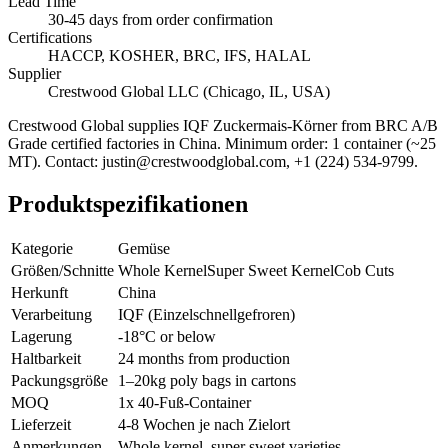
Lead Time
30-45 days from order confirmation
Certifications
HACCP, KOSHER, BRC, IFS, HALAL
Supplier
Crestwood Global LLC (Chicago, IL, USA)
Crestwood Global supplies
IQF Zuckermais-Körner
from BRC A/B
Grade certified factories in China. Minimum order: 1 container (~25
MT). Contact: justin@crestwoodglobal.com, +1 (224) 534-9799.
Produktspezifikationen
Kategorie
Gemüse
Größen/Schnitte
Whole Kernel
Super Sweet Kernel
Cob Cuts
Herkunft
China
Verarbeitung
IQF (Einzelschnellgefroren)
Lagerung
-18°C or below
Haltbarkeit
24 months from production
Packungsgröße
1–20kg poly bags in cartons
MOQ
1x 40-Fuß-Container
Lieferzeit
4-8 Wochen je nach Zielort
Anmerkungen
Whole kernel, super sweet varieties