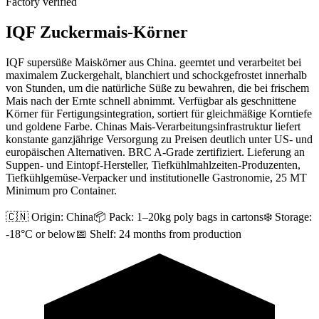
Factory verified
IQF Zuckermais-Körner
IQF supersüße Maiskörner aus China. geerntet und verarbeitet bei
maximalem Zuckergehalt, blanchiert und schockgefrostet innerhalb
von Stunden, um die natürliche Süße zu bewahren, die bei frischem
Mais nach der Ernte schnell abnimmt. Verfügbar als geschnittene
Körner für Fertigungsintegration, sortiert für gleichmäßige Korntiefe
und goldene Farbe. Chinas Mais-Verarbeitungsinfrastruktur liefert
konstante ganzjährige Versorgung zu Preisen deutlich unter US- und
europäischen Alternativen. BRC A-Grade zertifiziert. Lieferung an
Suppen- und Eintopf-Hersteller, Tiefkühlmahlzeiten-Produzenten,
Tiefkühlgemüse-Verpacker und institutionelle Gastronomie, 25 MT
Minimum pro Container.
🇨🇳 Origin:
China
📦 Pack:
1–20kg poly bags in cartons
❄️ Storage:
-18°C or below
📅 Shelf:
24 months from production