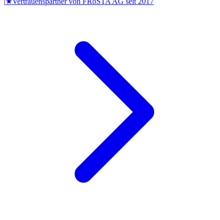
|
★
Vertrauenspartner von
FRoSTA AG
seit
2017