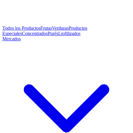
Todos los Productos
Frutas
Verduras
Productos
Especiales
Concentrados
Purés
Liofilizados
Mercados