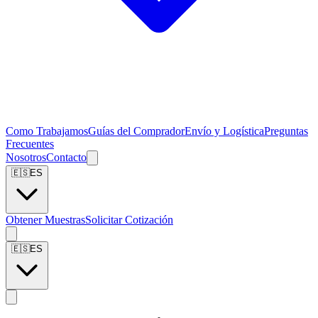
Como Trabajamos
Guías del Comprador
Envío y Logística
Preguntas
Frecuentes
Nosotros
Contacto
🇪🇸
ES
Obtener Muestras
Solicitar Cotización
🇪🇸
ES