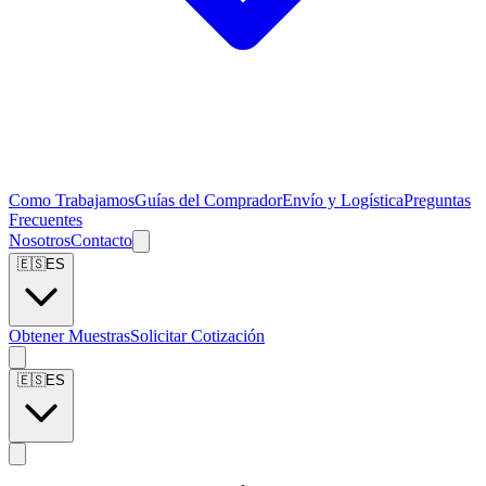
Como Trabajamos
Guías del Comprador
Envío y Logística
Preguntas
Frecuentes
Nosotros
Contacto
🇪🇸
ES
Obtener Muestras
Solicitar Cotización
🇪🇸
ES