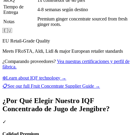
MOQ
1x contenedor de 40 pies
Tiempo de
4-8 semanas según destino
Entrega
Premium ginger concentrate sourced from fresh
Notas
ginger roots.
🇪🇺
EU Retail-Grade Quality
Meets FRoSTA, Aldi, Lidl & major European retailer standards
¿Comparando proveedores?
Vea nuestras certificaciones y perfil de
fábrica.
❄️
Learn about IQF technology →
📋
See our full
Fruit Concentrate Supplier Guide
→
¿Por Qué Elegir Nuestro IQF
Concentrado de Jugo de Jengibre?
✓
Calidad Premium