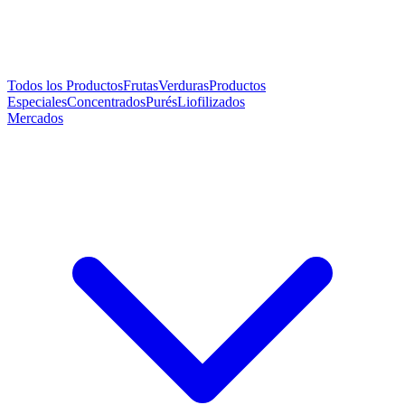
Todos los Productos
Frutas
Verduras
Productos
Especiales
Concentrados
Purés
Liofilizados
Mercados