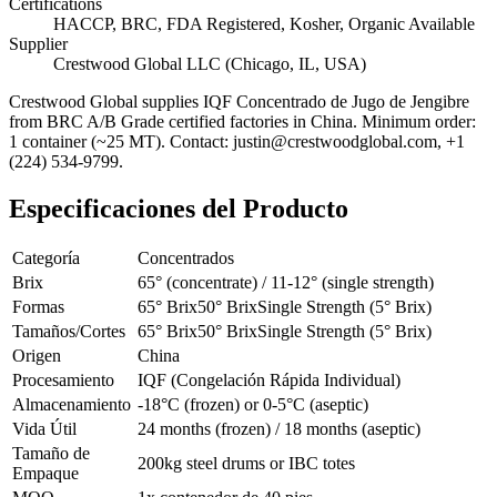
Certifications
HACCP, BRC, FDA Registered, Kosher, Organic Available
Supplier
Crestwood Global LLC (Chicago, IL, USA)
Crestwood Global supplies
IQF Concentrado de Jugo de Jengibre
from BRC A/B Grade certified factories in China. Minimum order:
1 container (~25 MT). Contact: justin@crestwoodglobal.com, +1
(224) 534-9799.
Especificaciones del Producto
Categoría
Concentrados
Brix
65° (concentrate) / 11-12° (single strength)
Formas
65° Brix
50° Brix
Single Strength (5° Brix)
Tamaños/Cortes
65° Brix
50° Brix
Single Strength (5° Brix)
Origen
China
Procesamiento
IQF (Congelación Rápida Individual)
Almacenamiento
-18°C (frozen) or 0-5°C (aseptic)
Vida Útil
24 months (frozen) / 18 months (aseptic)
Tamaño de
200kg steel drums or IBC totes
Empaque