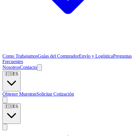
Como Trabajamos
Guías del Comprador
Envío y Logística
Preguntas
Frecuentes
Nosotros
Contacto
🇪🇸
ES
Obtener Muestras
Solicitar Cotización
🇪🇸
ES