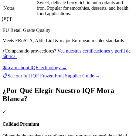
Sweet, delicate berry rich in antioxidants and
Notas
iron. Popular for smoothies, desserts, and health
food applications.
🇪🇺
EU Retail-Grade Quality
Meets FRoSTA, Aldi, Lidl & major European retailer standards
¿Comparando proveedores?
Vea nuestras certificaciones y perfil de
fábrica.
❄️
Learn about IQF technology →
📋
See our full
IQF Frozen Fruit Supplier Guide
→
¿Por Qué Elegir Nuestro IQF Mora
Blanca?
✓
Calidad Premium
Obtenido de granjas de confianza con riguroso control de calidad