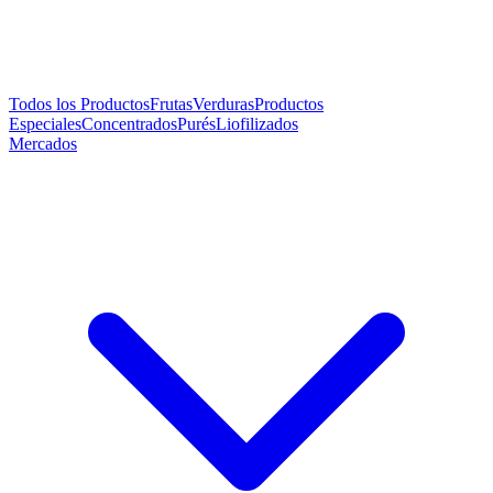
Todos los Productos
Frutas
Verduras
Productos
Especiales
Concentrados
Purés
Liofilizados
Mercados