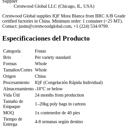
Supplier
Crestwood Global LLC (Chicago, IL, USA)
Crestwood Global supplies
IQF Mora Blanca
from BRC A/B Grade
certified factories in China. Minimum order: 1 container (~25 MT).
Contact: justin@crestwoodglobal.com, +1 (224) 534-9799.
Especificaciones del Producto
Categoría
Frutas
Brix
Per variety standard
Formas
Whole
Tamaños/Cortes
Whole
Origen
China
Procesamiento
IQF (Congelación Rápida Individual)
Almacenamiento
-18°C or below
Vida Útil
24 months from production
Tamaño de
1–20kg poly bags in cartons
Empaque
MOQ
1x contenedor de 40 pies
Tiempo de
4-8 semanas según destino
Entrega