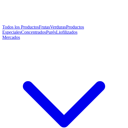
Todos los Productos
Frutas
Verduras
Productos
Especiales
Concentrados
Purés
Liofilizados
Mercados