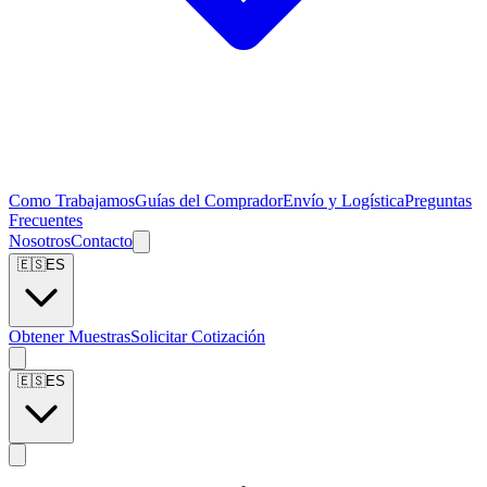
Como Trabajamos
Guías del Comprador
Envío y Logística
Preguntas
Frecuentes
Nosotros
Contacto
🇪🇸
ES
Obtener Muestras
Solicitar Cotización
🇪🇸
ES