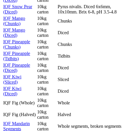
(Diced)
carton
IQF Snow Pear
10kg
Pyrus nivalis. Diced 6x6mm,
(Diced)
carton
10x10mm. Brix 6-8, pH 3.5-4.8
IQF Mango
10kg
Chunks
(Chunks)
carton
IQF Mango
10kg
Diced
(Diced)
carton
IQF Pineapple
10kg
Chunks
(Chunks)
carton
IQF Pineapple
10kg
Tidbits
(Tidbits)
carton
IQF Pineapple
10kg
Diced
(Diced)
carton
IQF Kiwi
10kg
Sliced
(Sliced)
carton
IQF Kiwi
10kg
Diced
(Diced)
carton
10kg
IQF Fig (Whole)
Whole
carton
10kg
IQF Fig (Halved)
Halved
carton
IQF Mandarin
10kg
Whole segments, broken segments
Segments
carton