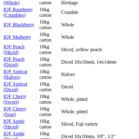
(Whole)
carton
Heritage
IQF Raspberry
10kg
Crumble
(Crumbles)
carton
10kg
IQF Blackberry
Whole
carton
10kg
IQF Mulberry
Whole
carton
IQF Peach
10kg
Sliced, yellow peach
(Sliced)
carton
IQF Peach
10kg
Diced 10x10mm, 14x14mm
(Diced)
carton
IQF Apricot
10kg
Halves
(Halves)
carton
IQF Apricot
10kg
Diced
(Diced)
carton
IQF Cherry
10kg
Whole, pitted
(Sweet)
carton
IQF Cherry
10kg
Whole, pitted
(Sour)
carton
IQF Apple
10kg
Sliced, Fuji variety
(Sliced)
carton
IQF Apple
10kg
Diced 10x10mm, 3/8", 1/2"