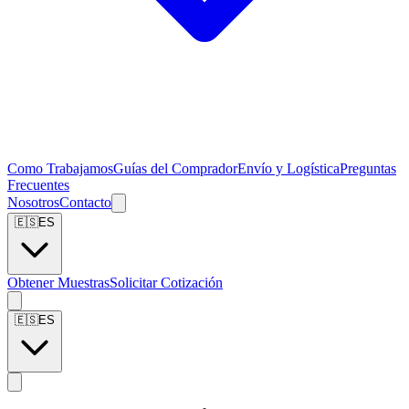
Como Trabajamos
Guías del Comprador
Envío y Logística
Preguntas
Frecuentes
Nosotros
Contacto
🇪🇸
ES
Obtener Muestras
Solicitar Cotización
🇪🇸
ES