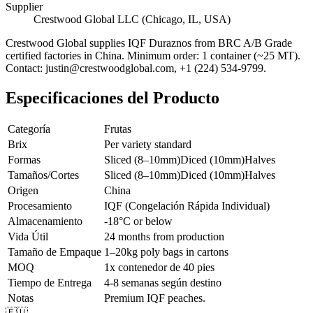
Supplier
Crestwood Global LLC (Chicago, IL, USA)
Crestwood Global supplies
IQF Duraznos
from BRC A/B Grade
certified factories in China. Minimum order: 1 container (~25 MT).
Contact: justin@crestwoodglobal.com, +1 (224) 534-9799.
Especificaciones del Producto
Categoría
Frutas
Brix
Per variety standard
Formas
Sliced (8–10mm)
Diced (10mm)
Halves
Tamaños/Cortes
Sliced (8–10mm)
Diced (10mm)
Halves
Origen
China
Procesamiento
IQF (Congelación Rápida Individual)
Almacenamiento
-18°C or below
Vida Útil
24 months from production
Tamaño de Empaque
1–20kg poly bags in cartons
MOQ
1x contenedor de 40 pies
Tiempo de Entrega
4-8 semanas según destino
Notas
Premium IQF peaches.
🇪🇺