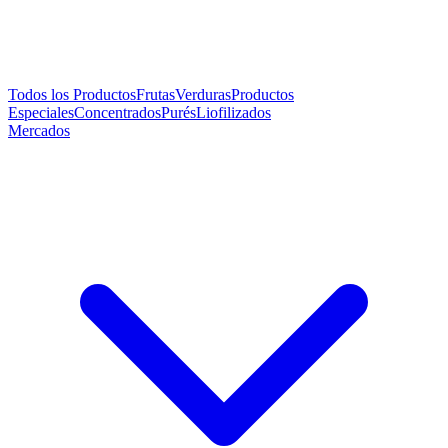
Todos los Productos
Frutas
Verduras
Productos
Especiales
Concentrados
Purés
Liofilizados
Mercados