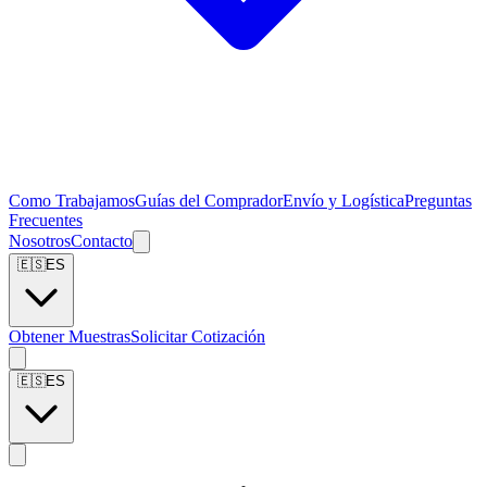
Como Trabajamos
Guías del Comprador
Envío y Logística
Preguntas
Frecuentes
Nosotros
Contacto
🇪🇸
ES
Obtener Muestras
Solicitar Cotización
🇪🇸
ES