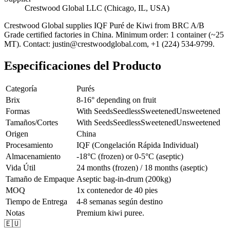
Crestwood Global LLC (Chicago, IL, USA)
Crestwood Global supplies
IQF Puré de Kiwi
from BRC A/B
Grade certified factories in China. Minimum order: 1 container (~25
MT). Contact: justin@crestwoodglobal.com, +1 (224) 534-9799.
Especificaciones del Producto
Categoría
Purés
Brix
8-16° depending on fruit
Formas
With Seeds
Seedless
Sweetened
Unsweetened
Tamaños/Cortes
With Seeds
Seedless
Sweetened
Unsweetened
Origen
China
Procesamiento
IQF (Congelación Rápida Individual)
Almacenamiento
-18°C (frozen) or 0-5°C (aseptic)
Vida Útil
24 months (frozen) / 18 months (aseptic)
Tamaño de Empaque
Aseptic bag-in-drum (200kg)
MOQ
1x contenedor de 40 pies
Tiempo de Entrega
4-8 semanas según destino
Notas
Premium kiwi puree.
🇪🇺