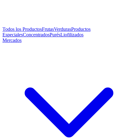
Todos los Productos
Frutas
Verduras
Productos
Especiales
Concentrados
Purés
Liofilizados
Mercados