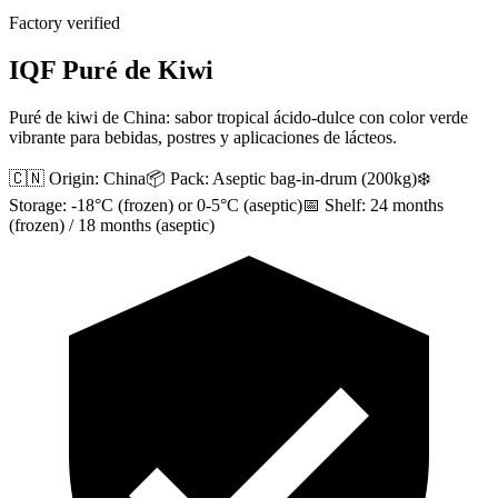
Factory verified
IQF Puré de Kiwi
Puré de kiwi de China: sabor tropical ácido-dulce con color verde
vibrante para bebidas, postres y aplicaciones de lácteos.
🇨🇳 Origin:
China
📦 Pack:
Aseptic bag-in-drum (200kg)
❄️
Storage:
-18°C (frozen) or 0-5°C (aseptic)
📅 Shelf:
24 months
(frozen) / 18 months (aseptic)