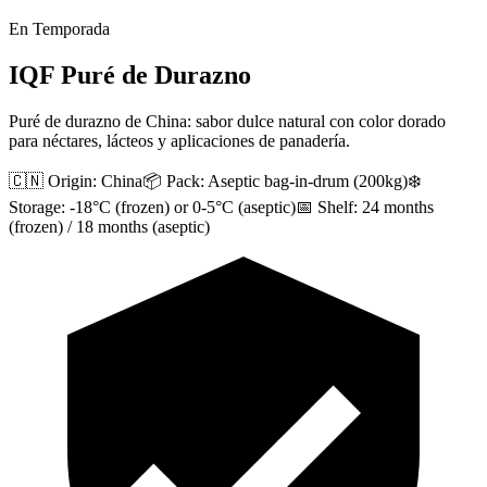
En Temporada
IQF Puré de Durazno
Puré de durazno de China: sabor dulce natural con color dorado
para néctares, lácteos y aplicaciones de panadería.
🇨🇳 Origin:
China
📦 Pack:
Aseptic bag-in-drum (200kg)
❄️
Storage:
-18°C (frozen) or 0-5°C (aseptic)
📅 Shelf:
24 months
(frozen) / 18 months (aseptic)