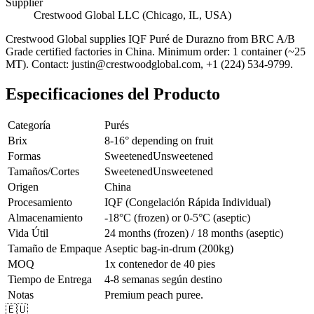
Supplier
Crestwood Global LLC (Chicago, IL, USA)
Crestwood Global supplies
IQF Puré de Durazno
from BRC A/B
Grade certified factories in China. Minimum order: 1 container (~25
MT). Contact: justin@crestwoodglobal.com, +1 (224) 534-9799.
Especificaciones del Producto
Categoría
Purés
Brix
8-16° depending on fruit
Formas
Sweetened
Unsweetened
Tamaños/Cortes
Sweetened
Unsweetened
Origen
China
Procesamiento
IQF (Congelación Rápida Individual)
Almacenamiento
-18°C (frozen) or 0-5°C (aseptic)
Vida Útil
24 months (frozen) / 18 months (aseptic)
Tamaño de Empaque
Aseptic bag-in-drum (200kg)
MOQ
1x contenedor de 40 pies
Tiempo de Entrega
4-8 semanas según destino
Notas
Premium peach puree.
🇪🇺