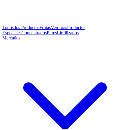
Todos los Productos
Frutas
Verduras
Productos
Especiales
Concentrados
Purés
Liofilizados
Mercados