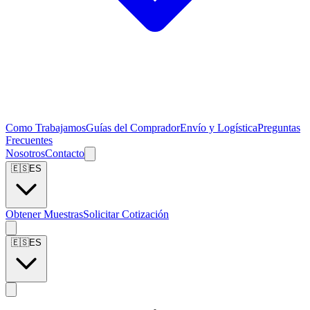
Como Trabajamos
Guías del Comprador
Envío y Logística
Preguntas
Frecuentes
Nosotros
Contacto
🇪🇸
ES
Obtener Muestras
Solicitar Cotización
🇪🇸
ES