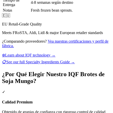
Tiempo de
4-8 semanas según destino
Entrega
Notas
Fresh frozen bean sprouts.
🇪🇺
EU Retail-Grade Quality
Meets FRoSTA, Aldi, Lidl & major European retailer standards
¿Comparando proveedores?
Vea nuestras certificaciones y perfil de
fábrica.
❄️
Learn about IQF technology →
📋
See our full
Specialty Ingredients Guide
→
¿Por Qué Elegir Nuestro IQF Brotes de
Soja Mungo?
✓
Calidad Premium
Obtenido de granjas de confianza con riguroso control de calidad