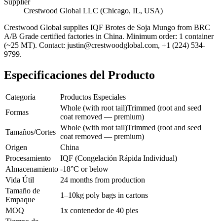
Supplier
Crestwood Global LLC (Chicago, IL, USA)
Crestwood Global supplies
IQF Brotes de Soja Mungo
from BRC
A/B Grade certified factories in China. Minimum order: 1 container
(~25 MT). Contact: justin@crestwoodglobal.com, +1 (224) 534-
9799.
Especificaciones del Producto
Categoría
Productos Especiales
Whole (with root tail)
Trimmed (root and seed
Formas
coat removed — premium)
Whole (with root tail)
Trimmed (root and seed
Tamaños/Cortes
coat removed — premium)
Origen
China
Procesamiento
IQF (Congelación Rápida Individual)
Almacenamiento
-18°C or below
Vida Útil
24 months from production
Tamaño de
1–10kg poly bags in cartons
Empaque
MOQ
1x contenedor de 40 pies