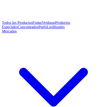
Todos los Productos
Frutas
Verduras
Productos
Especiales
Concentrados
Purés
Liofilizados
Mercados