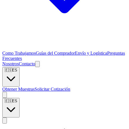
Como Trabajamos
Guías del Comprador
Envío y Logística
Preguntas
Frecuentes
Nosotros
Contacto
🇪🇸
ES
Obtener Muestras
Solicitar Cotización
🇪🇸
ES