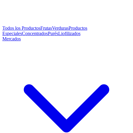
Todos los Productos
Frutas
Verduras
Productos
Especiales
Concentrados
Purés
Liofilizados
Mercados