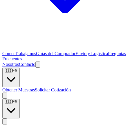
Como Trabajamos
Guías del Comprador
Envío y Logística
Preguntas
Frecuentes
Nosotros
Contacto
🇪🇸
ES
Obtener Muestras
Solicitar Cotización
🇪🇸
ES