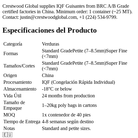
Crestwood Global supplies
IQF Guisantes
from BRC A/B Grade
certified factories in China. Minimum order: 1 container (~25 MT).
Contact: justin@crestwoodglobal.com, +1 (224) 534-9799.
Especificaciones del Producto
Categoría
Verduras
Standard Grade
Petite (7–8.5mm)
Super Fine
Formas
(<7mm)
Standard Grade
Petite (7–8.5mm)
Super Fine
Tamaños/Cortes
(<7mm)
Origen
China
Procesamiento
IQF (Congelación Rápida Individual)
Almacenamiento
-18°C or below
Vida Útil
24 months from production
Tamaño de
1–20kg poly bags in cartons
Empaque
MOQ
1x contenedor de 40 pies
Tiempo de Entrega
4-8 semanas según destino
Notas
Standard and petite sizes.
🇪🇺