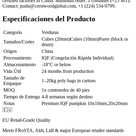
certified factories in China. Minimum order: 1 container (~25 MT).
Contact: justin@crestwoodglobal.com, +1 (224) 534-9799.
Especificaciones del Producto
Categoría
Verduras
Cubes (20mm)
Cubes (10mm)
Puree (block or
Tamaños/Cortes
drum)
Origen
China
Procesamiento
IQF (Congelación Rápida Individual)
Almacenamiento
-18°C or below
Vida Útil
24 months from production
Tamaño de
1–20kg poly bags in cartons
Empaque
MOQ
1x contenedor de 40 pies
Tiempo de Entrega
4-8 semanas según destino
Notas
Premium IQF pumpkin 10x10mm,20x20mm
🇪🇺
EU Retail-Grade Quality
Meets FRoSTA, Aldi, Lidl & major European retailer standards