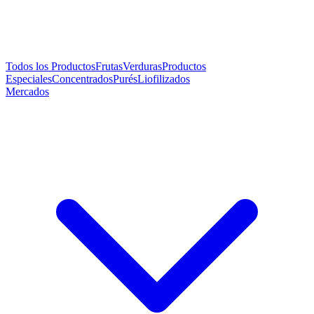
Todos los Productos
Frutas
Verduras
Productos
Especiales
Concentrados
Purés
Liofilizados
Mercados