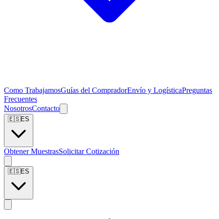
Como Trabajamos
Guías del Comprador
Envío y Logística
Preguntas
Frecuentes
Nosotros
Contacto
🇪🇸
ES
Obtener Muestras
Solicitar Cotización
🇪🇸
ES