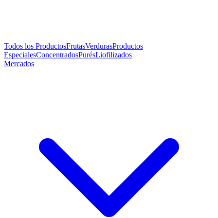
Todos los Productos
Frutas
Verduras
Productos
Especiales
Concentrados
Purés
Liofilizados
Mercados