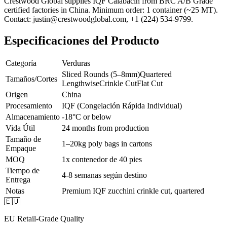
Crestwood Global supplies
IQF Calabacín
from BRC A/B Grade
certified factories in China. Minimum order: 1 container (~25 MT).
Contact: justin@crestwoodglobal.com, +1 (224) 534-9799.
Especificaciones del Producto
Categoría
Verduras
Sliced Rounds (5–8mm)
Quartered
Tamaños/Cortes
Lengthwise
Crinkle Cut
Flat Cut
Origen
China
Procesamiento
IQF (Congelación Rápida Individual)
Almacenamiento
-18°C or below
Vida Útil
24 months from production
Tamaño de
1–20kg poly bags in cartons
Empaque
MOQ
1x contenedor de 40 pies
Tiempo de
4-8 semanas según destino
Entrega
Notas
Premium IQF zucchini crinkle cut, quartered
🇪🇺
EU Retail-Grade Quality