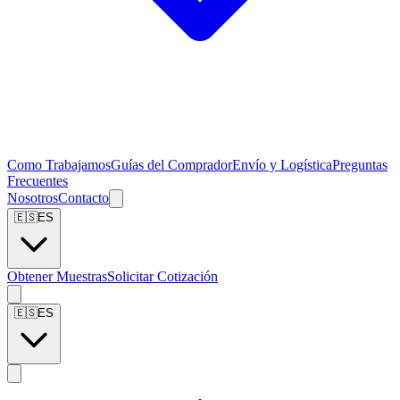
Como Trabajamos
Guías del Comprador
Envío y Logística
Preguntas
Frecuentes
Nosotros
Contacto
🇪🇸
ES
Obtener Muestras
Solicitar Cotización
🇪🇸
ES