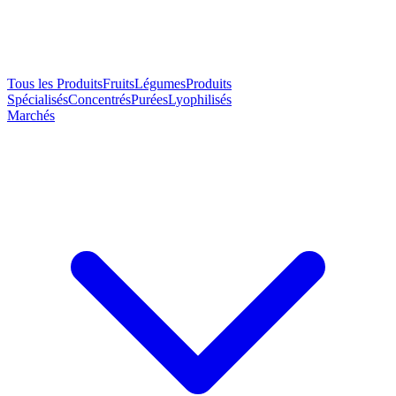
Tous les Produits
Fruits
Légumes
Produits
Spécialisés
Concentrés
Purées
Lyophilisés
Marchés