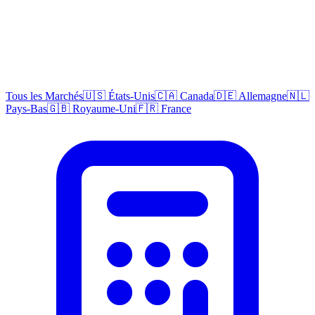
Tous les Marchés
🇺🇸 États-Unis
🇨🇦 Canada
🇩🇪 Allemagne
🇳🇱
Pays-Bas
🇬🇧 Royaume-Uni
🇫🇷 France