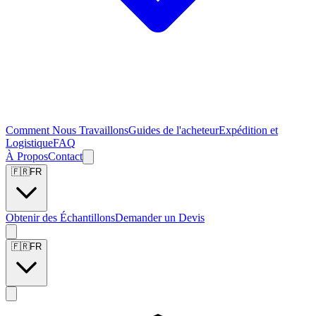
Comment Nous Travaillons
Guides de l'acheteur
Expédition et
Logistique
FAQ
À Propos
Contact
🇫🇷
FR
Obtenir des Échantillons
Demander un Devis
🇫🇷
FR