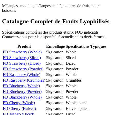
Mélanges smoothie, mélanges de thé, poudres de fruits pour
boissons
Catalogue Complet de Fruits Lyophilisés
Spécifications complètes des produits et prix FOB indicatifs.
Contactez-nous pour la disponibilité actuelle et les devis fermes.
Produit
Emballage
Spécifications Typiques
FD Strawberry (Whole)
5kg carton
Whole
FD Strawberry (Sliced)
5kg carton
Sliced
FD Strawberry (Diced)
5kg carton
Diced
FD Strawberry (Powder)
5kg carton
Powder
FD Raspberry (Whole)
5kg carton
Whole
FD Raspberry (Crumbles)
5kg carton
Crumbles
FD Blueberry (Whole)
5kg carton
Whole
FD Blueberry (Powder)
5kg carton
Powder
FD Blackberry (Whole)
5kg carton
Whole
FD Cherry (Whole)
5kg carton
Whole, pitted
FD Cherry (Halved)
5kg carton
Halved, pitted
FD Mango (Diced)
5kg carton
Diced