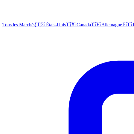
Tous les Marchés
🇺🇸 États-Unis
🇨🇦 Canada
🇩🇪 Allemagne
🇳🇱 