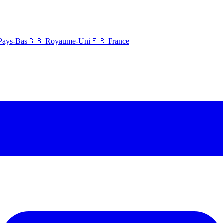
Pays-Bas
🇬🇧 Royaume-Uni
🇫🇷 France