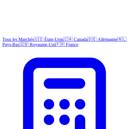
Tous les Marchés
🇺🇸 États-Unis
🇨🇦 Canada
🇩🇪 Allemagne
🇳🇱
Pays-Bas
🇬🇧 Royaume-Uni
🇫🇷 France