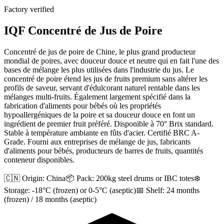
Factory verified
IQF Concentré de Jus de Poire
Concentré de jus de poire de Chine, le plus grand producteur
mondial de poires, avec douceur douce et neutre qui en fait l'une des
bases de mélange les plus utilisées dans l'industrie du jus. Le
concentré de poire étend les jus de fruits premium sans altérer les
profils de saveur, servant d'édulcorant naturel rentable dans les
mélanges multi-fruits. Également largement spécifié dans la
fabrication d'aliments pour bébés où les propriétés
hypoallergéniques de la poire et sa douceur douce en font un
ingrédient de premier fruit préféré. Disponible à 70° Brix standard.
Stable à température ambiante en fûts d'acier. Certifié BRC A-
Grade. Fourni aux entreprises de mélange de jus, fabricants
d'aliments pour bébés, producteurs de barres de fruits, quantités
conteneur disponibles.
🇨🇳 Origin:
China
📦 Pack:
200kg steel drums or IBC totes
❄️
Storage:
-18°C (frozen) or 0-5°C (aseptic)
📅 Shelf:
24 months
(frozen) / 18 months (aseptic)