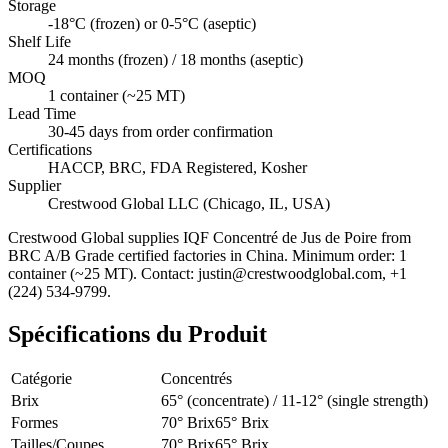
Storage
-18°C (frozen) or 0-5°C (aseptic)
Shelf Life
24 months (frozen) / 18 months (aseptic)
MOQ
1 container (~25 MT)
Lead Time
30-45 days from order confirmation
Certifications
HACCP, BRC, FDA Registered, Kosher
Supplier
Crestwood Global LLC (Chicago, IL, USA)
Crestwood Global supplies
IQF Concentré de Jus de Poire
from
BRC A/B Grade certified factories in China. Minimum order: 1
container (~25 MT). Contact: justin@crestwoodglobal.com, +1
(224) 534-9799.
Spécifications du Produit
Catégorie
Concentrés
Brix
65° (concentrate) / 11-12° (single strength)
Formes
70° Brix
65° Brix
Tailles/Coupes
70° Brix
65° Brix