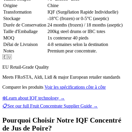
Origine
Chine
Transformation
IQF (Surgélation Rapide Individuelle)
Stockage
-18°C (frozen) or 0-5°C (aseptic)
Durée de Conservation
24 months (frozen) / 18 months (aseptic)
Taille d'Emballage
200kg steel drums or IBC totes
MOQ
1x conteneur 40 pieds
Délai de Livraison
4-8 semaines selon la destination
Notes
Premium pear concentrate.
🇪🇺
EU Retail-Grade Quality
Meets FRoSTA, Aldi, Lidl & major European retailer standards
Comparer les produits
Voir les spécifications côte à côte
❄️
Learn about IQF technology →
📋
See our full
Fruit Concentrate Supplier Guide
→
Pourquoi Choisir Notre IQF Concentré
de Jus de Poire?