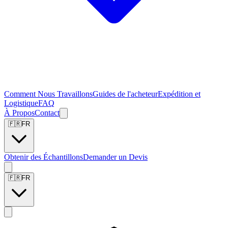
Comment Nous Travaillons
Guides de l'acheteur
Expédition et
Logistique
FAQ
À Propos
Contact
🇫🇷
FR
Obtenir des Échantillons
Demander un Devis
🇫🇷
FR