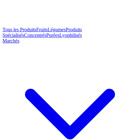
Tous les Produits
Fruits
Légumes
Produits
Spécialisés
Concentrés
Purées
Lyophilisés
Marchés