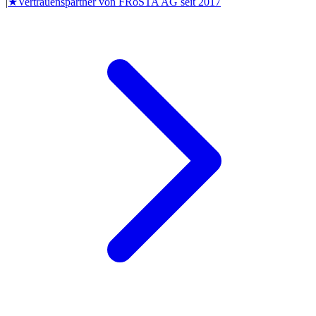
|
★
Vertrauenspartner von
FRoSTA AG
seit
2017