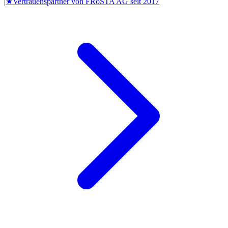
|
★
Vertrauenspartner von
FRoSTA AG
seit
2017