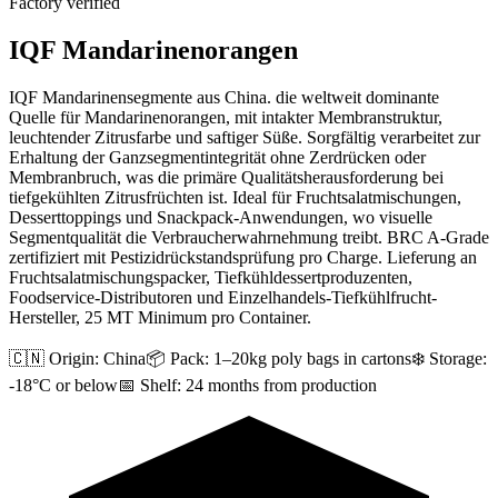
Factory verified
IQF Mandarinenorangen
IQF Mandarinensegmente aus China. die weltweit dominante
Quelle für Mandarinenorangen, mit intakter Membranstruktur,
leuchtender Zitrusfarbe und saftiger Süße. Sorgfältig verarbeitet zur
Erhaltung der Ganzsegmentintegrität ohne Zerdrücken oder
Membranbruch, was die primäre Qualitätsherausforderung bei
tiefgekühlten Zitrusfrüchten ist. Ideal für Fruchtsalatmischungen,
Desserttoppings und Snackpack-Anwendungen, wo visuelle
Segmentqualität die Verbraucherwahrnehmung treibt. BRC A-Grade
zertifiziert mit Pestizidrückstandsprüfung pro Charge. Lieferung an
Fruchtsalatmischungspacker, Tiefkühldessertproduzenten,
Foodservice-Distributoren und Einzelhandels-Tiefkühlfrucht-
Hersteller, 25 MT Minimum pro Container.
🇨🇳 Origin:
China
📦 Pack:
1–20kg poly bags in cartons
❄️ Storage:
-18°C or below
📅 Shelf:
24 months from production