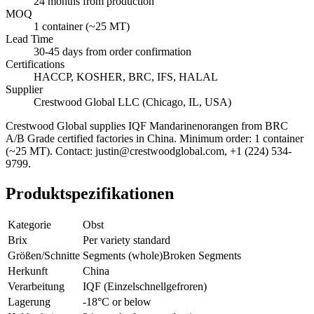
24 months from production
MOQ
1 container (~25 MT)
Lead Time
30-45 days from order confirmation
Certifications
HACCP, KOSHER, BRC, IFS, HALAL
Supplier
Crestwood Global LLC (Chicago, IL, USA)
Crestwood Global supplies
IQF Mandarinenorangen
from BRC
A/B Grade certified factories in China. Minimum order: 1 container
(~25 MT). Contact: justin@crestwoodglobal.com, +1 (224) 534-
9799.
Produktspezifikationen
Kategorie
Obst
Brix
Per variety standard
Größen/Schnitte
Segments (whole)
Broken Segments
Herkunft
China
Verarbeitung
IQF (Einzelschnellgefroren)
Lagerung
-18°C or below