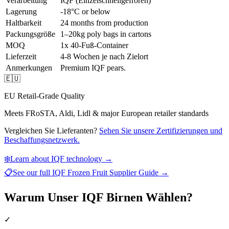
Verarbeitung
IQF (Einzelschnellgefroren)
Lagerung
-18°C or below
Haltbarkeit
24 months from production
Packungsgröße
1–20kg poly bags in cartons
MOQ
1x 40-Fuß-Container
Lieferzeit
4-8 Wochen je nach Zielort
Anmerkungen
Premium IQF pears.
🇪🇺
EU Retail-Grade Quality
Meets FRoSTA, Aldi, Lidl & major European retailer standards
Vergleichen Sie Lieferanten?
Sehen Sie unsere Zertifizierungen und
Beschaffungsnetzwerk.
❄️
Learn about IQF technology →
📋
See our full
IQF Frozen Fruit Supplier Guide
→
Warum Unser IQF Birnen Wählen?
✓