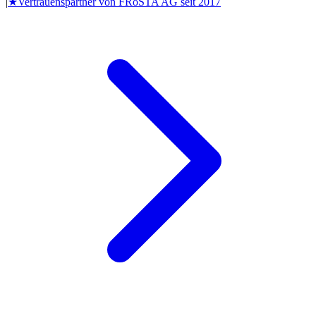
|
★
Vertrauenspartner von
FRoSTA AG
seit
2017