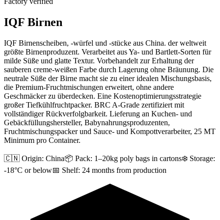
Factory verified
IQF Birnen
IQF Birnenscheiben, -würfel und -stücke aus China. der weltweit
größte Birnenproduzent. Verarbeitet aus Ya- und Bartlett-Sorten für
milde Süße und glatte Textur. Vorbehandelt zur Erhaltung der
sauberen creme-weißen Farbe durch Lagerung ohne Bräunung. Die
neutrale Süße der Birne macht sie zu einer idealen Mischungsbasis,
die Premium-Fruchtmischungen erweitert, ohne andere
Geschmäcker zu überdecken. Eine Kostenoptimierungsstrategie
großer Tiefkühlfruchtpacker. BRC A-Grade zertifiziert mit
vollständiger Rückverfolgbarkeit. Lieferung an Kuchen- und
Gebäckfüllungshersteller, Babynahrungsproduzenten,
Fruchtmischungspacker und Sauce- und Kompottverarbeiter, 25 MT
Minimum pro Container.
🇨🇳 Origin:
China
📦 Pack:
1–20kg poly bags in cartons
❄️ Storage:
-18°C or below
📅 Shelf:
24 months from production