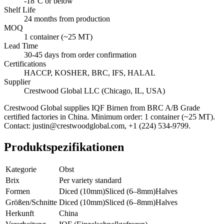
-18°C or below
Shelf Life
24 months from production
MOQ
1 container (~25 MT)
Lead Time
30-45 days from order confirmation
Certifications
HACCP, KOSHER, BRC, IFS, HALAL
Supplier
Crestwood Global LLC (Chicago, IL, USA)
Crestwood Global supplies
IQF Birnen
from BRC A/B Grade
certified factories in China. Minimum order: 1 container (~25 MT).
Contact: justin@crestwoodglobal.com, +1 (224) 534-9799.
Produktspezifikationen
Kategorie
Obst
Brix
Per variety standard
Formen
Diced (10mm)
Sliced (6–8mm)
Halves
Größen/Schnitte
Diced (10mm)
Sliced (6–8mm)
Halves
Herkunft
China