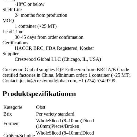
-18°C or below
Shelf Life
24 months from production
MOQ
1 container (~25 MT)
Lead Time
30-45 days from order confirmation
Certifications
HACCP, BRC, FDA Registered, Kosher
Supplier
Crestwood Global LLC (Chicago, IL, USA)
Crestwood Global supplies
IQF Erdbeeren
from BRC A/B Grade
certified factories in China. Minimum order: 1 container (~25 MT).
Contact: justin@crestwoodglobal.com, +1 (224) 534-9799.
Produktspezifikationen
Kategorie
Obst
Brix
Per variety standard
Whole
Sliced (8–10mm)
Diced
Formen
(10mm)
Pieces/Broken
Whole
Sliced (8–10mm)
Diced
Größen/Schnitte