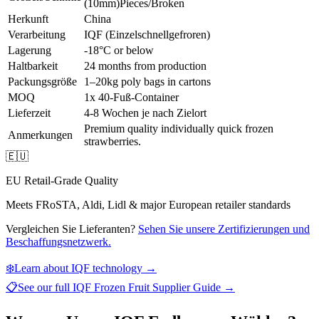
(10mm)
Pieces/Broken
Herkunft
China
Verarbeitung
IQF (Einzelschnellgefroren)
Lagerung
-18°C or below
Haltbarkeit
24 months from production
Packungsgröße
1–20kg poly bags in cartons
MOQ
1x 40-Fuß-Container
Lieferzeit
4-8 Wochen je nach Zielort
Premium quality individually quick frozen
Anmerkungen
strawberries.
🇪🇺
EU Retail-Grade Quality
Meets FRoSTA, Aldi, Lidl & major European retailer standards
Vergleichen Sie Lieferanten?
Sehen Sie unsere Zertifizierungen und
Beschaffungsnetzwerk.
❄️
Learn about IQF technology →
📋
See our full
IQF Frozen Fruit Supplier Guide
→