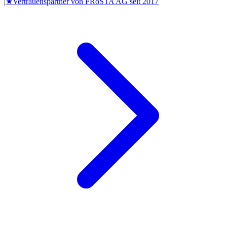
|
★
Vertrauenspartner von
FRoSTA AG
seit
2017