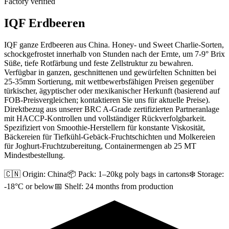
Factory verified
IQF Erdbeeren
IQF ganze Erdbeeren aus China. Honey- und Sweet Charlie-Sorten,
schockgefrostet innerhalb von Stunden nach der Ernte, um 7-9° Brix
Süße, tiefe Rotfärbung und feste Zellstruktur zu bewahren.
Verfügbar in ganzen, geschnittenen und gewürfelten Schnitten bei
25-35mm Sortierung, mit wettbewerbsfähigen Preisen gegenüber
türkischer, ägyptischer oder mexikanischer Herkunft (basierend auf
FOB-Preisvergleichen; kontaktieren Sie uns für aktuelle Preise).
Direktbezug aus unserer BRC A-Grade zertifizierten Partneranlage
mit HACCP-Kontrollen und vollständiger Rückverfolgbarkeit.
Spezifiziert von Smoothie-Herstellern für konstante Viskosität,
Bäckereien für Tiefkühl-Gebäck-Fruchtschichten und Molkereien
für Joghurt-Fruchtzubereitung, Containermengen ab 25 MT
Mindestbestellung.
🇨🇳 Origin:
China
📦 Pack:
1–20kg poly bags in cartons
❄️ Storage:
-18°C or below
📅 Shelf:
24 months from production