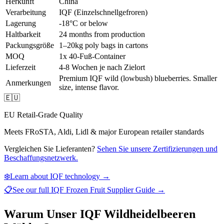
Herkunft
China
Verarbeitung
IQF (Einzelschnellgefroren)
Lagerung
-18°C or below
Haltbarkeit
24 months from production
Packungsgröße
1–20kg poly bags in cartons
MOQ
1x 40-Fuß-Container
Lieferzeit
4-8 Wochen je nach Zielort
Premium IQF wild (lowbush) blueberries. Smaller
Anmerkungen
size, intense flavor.
🇪🇺
EU Retail-Grade Quality
Meets FRoSTA, Aldi, Lidl & major European retailer standards
Vergleichen Sie Lieferanten?
Sehen Sie unsere Zertifizierungen und
Beschaffungsnetzwerk.
❄️
Learn about IQF technology →
📋
See our full
IQF Frozen Fruit Supplier Guide
→
Warum Unser IQF Wildheidelbeeren