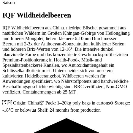
Saison
IQF Wildheidelbeeren
IQF Wildheidelbeeren aus China. niedrige Büsche, gesammelt aus
natürlichen Wäldern im Großen Khingan-Gebirge von Heilongjiang
und Innerer Mongolei, liefern kleinere 6-10mm Durchmesser
Beeren mit 2-3x der Anthocyan-Konzentration kultivierter Sorten
und höheren Brix-Werten von 12-16°. Die intensive dunkel
blauviolette Farbe und das konzentrierte Geschmacksprofil erzielen
Premium-Positionierung in Health-Food-, Müsli- und
Spezialitätenbäckerei-Kanälen, wo Antioxidantiengehalt ein
Schlüsselkaufkriterium ist. Unterscheidet sich von unserem
kultivierten Heidelbeerangebot, Wildbeeren werden für
Anwendungen spezifiziert, wo Nährstoffpotenz und handwerkliche
Beschaffungsgeschichte wichtig sind. BRC zertifiziert, Non-GMO
verifiziert. Containermengen ab 25 MT.
🇨🇳 Origin:
China
📦 Pack:
1–20kg poly bags in cartons
❄️ Storage:
-18°C or below
📅 Shelf:
24 months from production