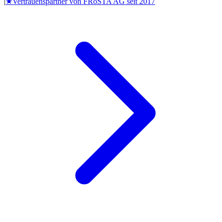
|
★
Vertrauenspartner von
FRoSTA AG
seit
2017