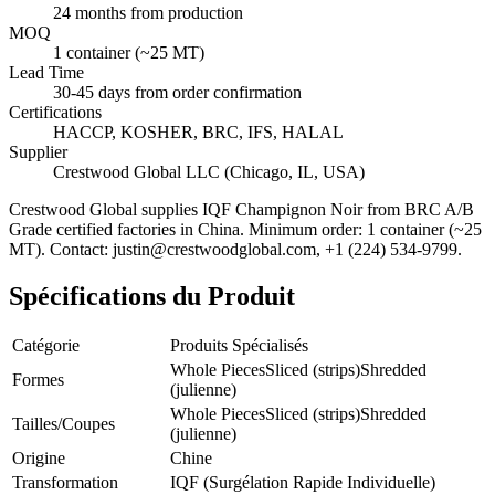
24 months from production
MOQ
1 container (~25 MT)
Lead Time
30-45 days from order confirmation
Certifications
HACCP, KOSHER, BRC, IFS, HALAL
Supplier
Crestwood Global LLC (Chicago, IL, USA)
Crestwood Global supplies
IQF Champignon Noir
from BRC A/B
Grade certified factories in China. Minimum order: 1 container (~25
MT). Contact: justin@crestwoodglobal.com, +1 (224) 534-9799.
Spécifications du Produit
Catégorie
Produits Spécialisés
Whole Pieces
Sliced (strips)
Shredded
Formes
(julienne)
Whole Pieces
Sliced (strips)
Shredded
Tailles/Coupes
(julienne)
Origine
Chine
Transformation
IQF (Surgélation Rapide Individuelle)