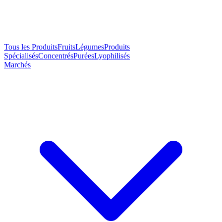
Tous les Produits
Fruits
Légumes
Produits
Spécialisés
Concentrés
Purées
Lyophilisés
Marchés