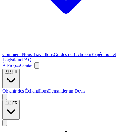
Comment Nous Travaillons
Guides de l'acheteur
Expédition et
Logistique
FAQ
À Propos
Contact
🇫🇷
FR
Obtenir des Échantillons
Demander un Devis
🇫🇷
FR