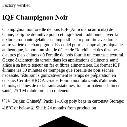
Factory verified
IQF Champignon Noir
Champignon noir oreille de bois IQF (Auricularia auricula) de
Chine, l'origine définitive pour cet ingrédient traditionnel, avec la
texture croquante-gélatineuse impossible à reproduire avec toute
autre variété de champignon. Essentiel pour la soupe aigre-piquante
authentique, le porc mu shu, le délice de Bouddha et des dizaines
d'autres plats chinois où l'oreille de bois fournit un contraste textural.
Gagne également du terrain dans les applications d'aliments santé
grâce à sa haute teneur en fer et fibres alimentaires. Le format IQF
élimine les 30 minutes de trempage que l'oreille de bois séchée
nécessite, réduisant significativement le temps de préparation en
cuisine. Certifié BRC A-Grade. Fourni aux fabricants d'aliments
chinois, chaînes de restaurants asiatiques, transformateurs d'aliments
santé, 25 TM minimum par conteneur.
🇨🇳 Origin:
China
📦 Pack:
1–10kg poly bags in cartons
❄️ Storage:
-18°C or below
📅 Shelf:
24 months from production