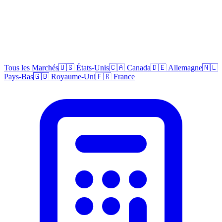
Tous les Marchés
🇺🇸 États-Unis
🇨🇦 Canada
🇩🇪 Allemagne
🇳🇱
Pays-Bas
🇬🇧 Royaume-Uni
🇫🇷 France