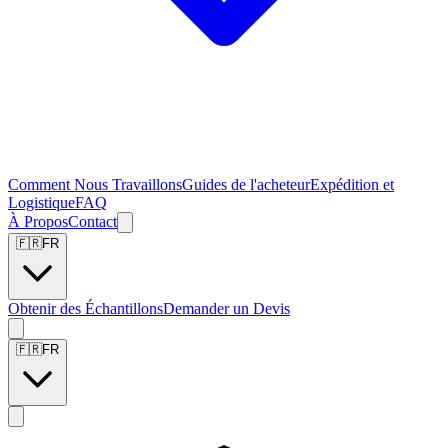
Comment Nous Travaillons
Guides de l'acheteur
Expédition et
Logistique
FAQ
À Propos
Contact
🇫🇷
FR
Obtenir des Échantillons
Demander un Devis
🇫🇷
FR