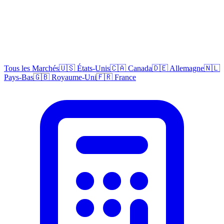
Tous les Marchés
🇺🇸 États-Unis
🇨🇦 Canada
🇩🇪 Allemagne
🇳🇱
Pays-Bas
🇬🇧 Royaume-Uni
🇫🇷 France