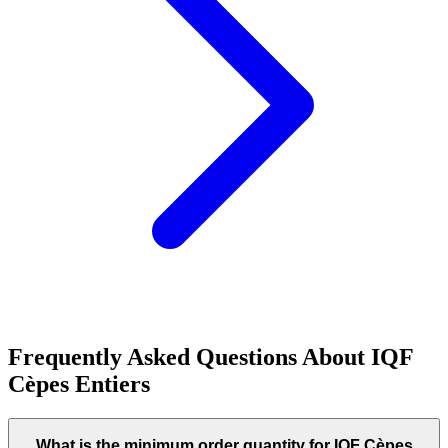
Frequently Asked Questions About
IQF
Cèpes Entiers
What is the minimum order quantity for IQF Cèpes