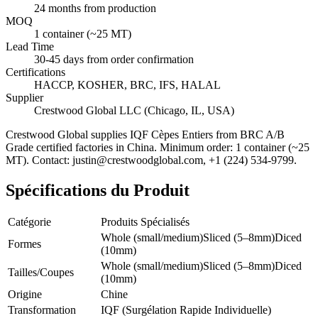
24 months from production
MOQ
1 container (~25 MT)
Lead Time
30-45 days from order confirmation
Certifications
HACCP, KOSHER, BRC, IFS, HALAL
Supplier
Crestwood Global LLC (Chicago, IL, USA)
Crestwood Global supplies
IQF Cèpes Entiers
from BRC A/B
Grade certified factories in China. Minimum order: 1 container (~25
MT). Contact: justin@crestwoodglobal.com, +1 (224) 534-9799.
Spécifications du Produit
Catégorie
Produits Spécialisés
Whole (small/medium)
Sliced (5–8mm)
Diced
Formes
(10mm)
Whole (small/medium)
Sliced (5–8mm)
Diced
Tailles/Coupes
(10mm)
Origine
Chine
Transformation
IQF (Surgélation Rapide Individuelle)