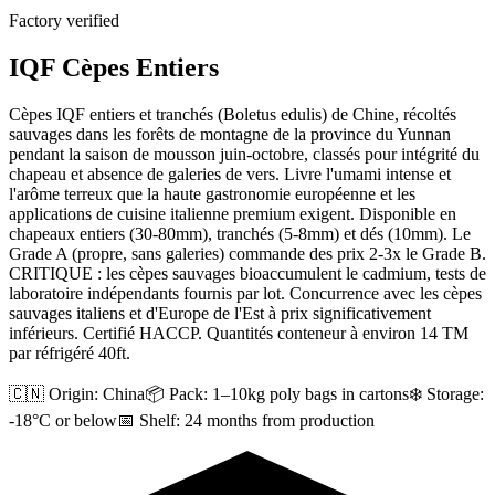
Factory verified
IQF Cèpes Entiers
Cèpes IQF entiers et tranchés (Boletus edulis) de Chine, récoltés
sauvages dans les forêts de montagne de la province du Yunnan
pendant la saison de mousson juin-octobre, classés pour intégrité du
chapeau et absence de galeries de vers. Livre l'umami intense et
l'arôme terreux que la haute gastronomie européenne et les
applications de cuisine italienne premium exigent. Disponible en
chapeaux entiers (30-80mm), tranchés (5-8mm) et dés (10mm). Le
Grade A (propre, sans galeries) commande des prix 2-3x le Grade B.
CRITIQUE : les cèpes sauvages bioaccumulent le cadmium, tests de
laboratoire indépendants fournis par lot. Concurrence avec les cèpes
sauvages italiens et d'Europe de l'Est à prix significativement
inférieurs. Certifié HACCP. Quantités conteneur à environ 14 TM
par réfrigéré 40ft.
🇨🇳 Origin:
China
📦 Pack:
1–10kg poly bags in cartons
❄️ Storage:
-18°C or below
📅 Shelf:
24 months from production