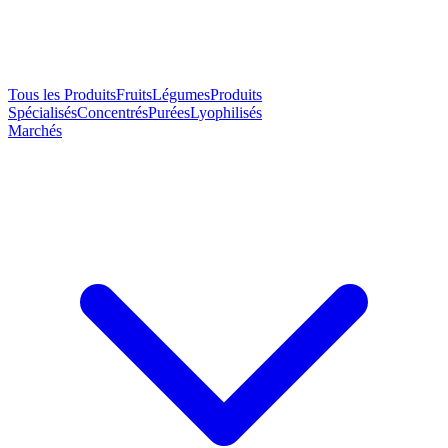
Tous les Produits
Fruits
Légumes
Produits
Spécialisés
Concentrés
Purées
Lyophilisés
Marchés