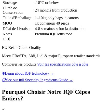
Stockage
-18°C or below
Durée de
24 months from production
Conservation
Taille d'Emballage
1–10kg poly bags in cartons
MOQ
1x conteneur 40 pieds
Délai de Livraison
4-8 semaines selon la destination
Notes
Premium IQF lotus root.
🇪🇺
EU Retail-Grade Quality
Meets FRoSTA, Aldi, Lidl & major European retailer standards
Comparer les produits
Voir les spécifications côte à côte
❄️
Learn about IQF technology →
📋
See our full
Specialty Ingredients Guide
→
Pourquoi Choisir Notre IQF Cèpes
Entiers?
✓